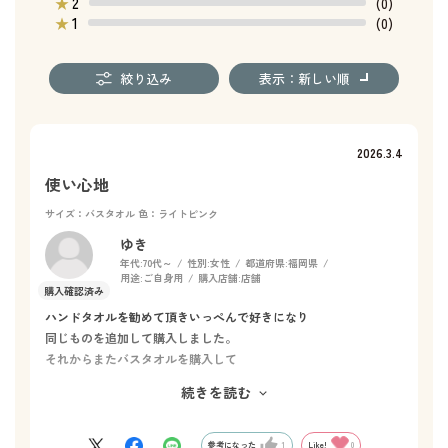
2
★
(0)
1
★
(0)
絞り込み
表示：新しい順
2026.3.4
使い心地
サイズ：バスタオル
色：ライトピンク
ゆき
年代:
70代～
性別:
女性
都道府県:
福岡県
用途:
ご自身用
購入店舗:
店舗
ハンドタオルを勧めて頂きいっぺんで好きになり
同じものを追加して購入しました。
それからまたバスタオルを購入して
毎日そればかり使っています。
続きを読む
春休みに孫女児が2人遊びに来るので
名前入れプレゼントしようと思っています。
女児にもタオルの良さを知ってもらいたいんですよ。🙇‍♀️💁‍♀️
参考になった
1
Like!
0