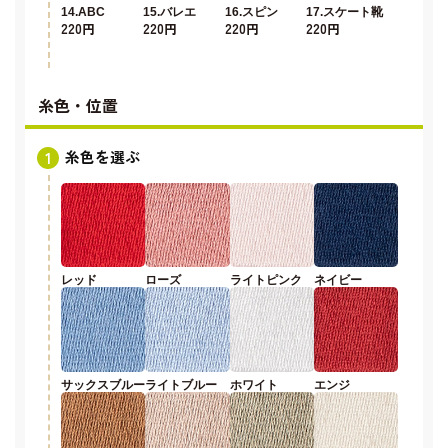
14.ABC
15.バレエ
16.スピン
17.スケート靴
220円
220円
220円
220円
糸色・位置
糸色を選ぶ
レッド
ローズ
ライトピンク
ネイビー
サックスブルー
ライトブルー
ホワイト
エンジ