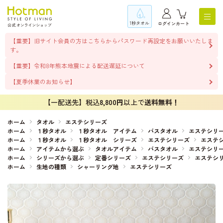
1秒タオル
ログイン
カート
【重要】旧サイト会員の方はこちらからパスワード再設定をお願いいたしま
す。
【重要】令和8年熊本地震による配送遅延について
【夏季休業のお知らせ】
【一配送先】税込
8,800円
以上で
送料無料！
ホーム
タオル
エステシリーズ
ホーム
１秒タオル
１秒タオル アイテム
バスタオル
エステシリ
ホーム
１秒タオル
１秒タオル シリーズ
エステシリーズ
エステ
ホーム
アイテムから選ぶ
タオルアイテム
バスタオル
エステシリ
ホーム
シリーズから選ぶ
定番シリーズ
エステシリーズ
エステシ
ホーム
生地の種類
シャーリング地
エステシリーズ