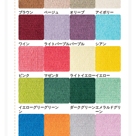
ブラウン
ベージュ
オリーブ
アイボリー
ワイン
ライトパープル
パープル
シアン
ピンク
マゼンタ
ライトイエロー
イエロー
イエローグリー
グリーン
ダークグリーン
エメラルドグリ
ン
ーン