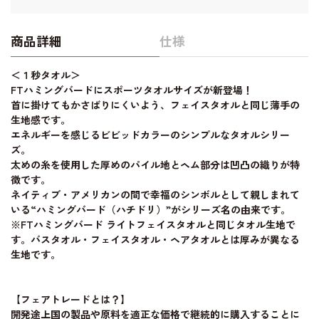
商品詳細
仕様
＜１秒タオル＞
FTハミングバードにスポーツタオルサイズが新登場！
首に掛けてもかさばりにくいよう、フェイスタオルと同じ薄手の
生地感です。
エネルギーを感じるビビッドカラーのシンプルなタオルシリー
ズ。
太めの糸を使用した厚めのパイル地とヘム部分は凹凸の織りが特
徴です。
ネイティブ・アメリカンの間で幸福のシンボルとして親しまれて
いる“ハミングバード（ハチドリ）”がシリーズ名の由来です。
※FTハミングバード ライトフェイスタオルと同じタオル生地で
す。バスタオル・フェイスタオル・ヘアタオルとは厚みが異なる
生地です。
【フェアトレードとは？】
開発途上国の製品や原料を適正な価格で継続的に購入することに