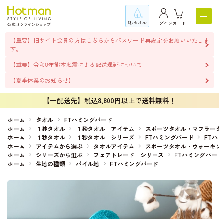
1秒タオル
ログイン
カート
【重要】旧サイト会員の方はこちらからパスワード再設定をお願いいたしま
す。
【重要】令和8年熊本地震による配送遅延について
【夏季休業のお知らせ】
【一配送先】税込
8,800円
以上で
送料無料！
ホーム
タオル
FTハミングバード
ホーム
１秒タオル
１秒タオル アイテム
スポーツタオル・マフラー
ホーム
１秒タオル
１秒タオル シリーズ
FTハミングバード
FT
ホーム
アイテムから選ぶ
タオルアイテム
スポーツタオル・ウォーキ
ホーム
シリーズから選ぶ
フェアトレード シリーズ
FTハミングバー
ホーム
生地の種類
パイル地
FTハミングバード