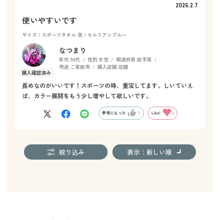
2026.2.7
使いやすいです
サイズ：スポーツタオル
色：セルリアンブルー
なつまり
年代:
50代
性別:
女性
都道府県:
岩手県
用途:
ご家族用
購入店舗:
店舗
長めなのがいいです！スポーツの時、重宝してます。しいていえ
ば、カラー展開をもう少し増やして欲しいです。
参考になった
1
Like!
0
絞り込み
表示：新しい順