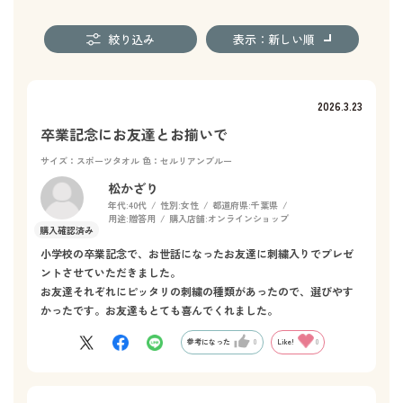
絞り込み
表示：新しい順
2026.3.23
卒業記念にお友達とお揃いで
サイズ：スポーツタオル
色：セルリアンブルー
松かざり
年代:
40代
性別:
女性
都道府県:
千葉県
用途:
贈答用
購入店舗:
オンラインショップ
小学校の卒業記念で、お世話になったお友達に刺繍入りでプレゼ
ントさせていただきました。
お友達それぞれにピッタリの刺繍の種類があったので、選びやす
かったです。お友達もとても喜んでくれました。
参考になった
0
Like!
0