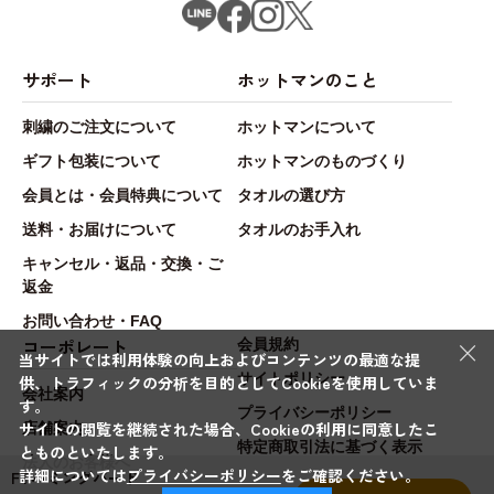
サポート
ホットマンのこと
刺繍のご注文について
ホットマンについて
ギフト包装について
ホットマンのものづくり
会員とは・会員特典について
タオルの選び方
送料・お届けについて
タオルのお手入れ
キャンセル・返品・交換・ご
返金
お問い合わせ・FAQ
×
コーポレート
会員規約
当サイトでは利用体験の向上およびコンテンツの最適な提
サイトポリシー
供、トラフィックの分析を目的としてCookieを使用していま
会社案内
す。
プライバシーポリシー
サイトの閲覧を継続された場合、Cookieの利用に同意したこ
店舗案内
特定商取引法に基づく表示
とものといたします。
法人のお客様へ
詳細については
プライバシーポリシー
をご確認ください。
FTハミングバード