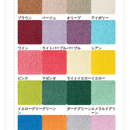
ブラウン
ベージュ
オリーブ
アイボリー
ワイン
ライトパープル
パープル
シアン
ピンク
マゼンタ
ライトイエロー
イエロー
イエローグリー
グリーン
ダークグリーン
エメラルドグリ
ン
ーン