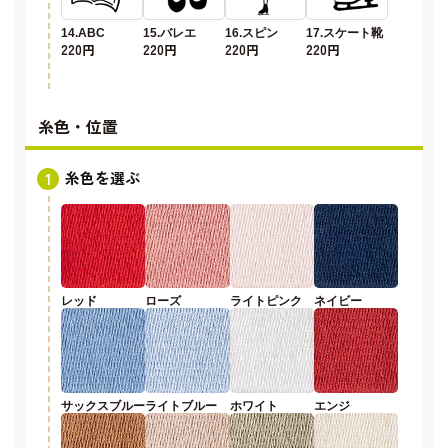
14.ABC
15.バレエ
16.スピン
17.スケート靴
220円
220円
220円
220円
糸色・位置
糸色を選ぶ
レッド
ローズ
ライトピンク
ネイビー
サックスブルー
ライトブルー
ホワイト
エンジ