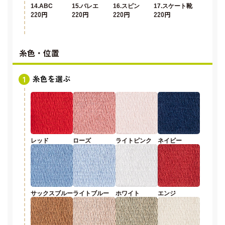
14.ABC
15.バレエ
16.スピン
17.スケート靴
220円
220円
220円
220円
糸色・位置
糸色を選ぶ
レッド
ローズ
ライトピンク
ネイビー
サックスブルー
ライトブルー
ホワイト
エンジ