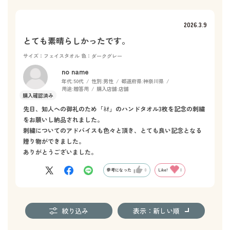
2026.3.9
とても素晴らしかったです。
サイズ：フェイスタオル
色：ダークグレー
no name
年代:
50代
性別:
男性
都道府県:
神奈川県
用途:
贈答用
購入店舗:
店舗
先日、知人への御礼のため「ﾈｵ」のハンドタオル3枚を記念の刺繍
をお願いし納品されました。
刺繍についてのアドバイスも色々と頂き、とても良い記念となる
贈り物ができました。
ありがとうございました。
参考になった
0
Like!
0
絞り込み
表示：新しい順