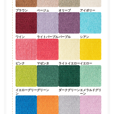
ブラウン
ベージュ
オリーブ
アイボリー
ワイン
ライトパープル
パープル
シアン
ピンク
マゼンタ
ライトイエロー
イエロー
イエローグリー
グリーン
ダークグリーン
エメラルドグリ
ン
ーン