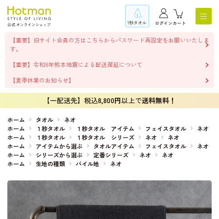
1秒タオル
ログイン
カート
【重要】旧サイト会員の方はこちらからパスワード再設定をお願いいたしま
す。
【重要】令和8年熊本地震による配送遅延について
【夏季休業のお知らせ】
【一配送先】税込
8,800円
以上で
送料無料！
ホーム
タオル
ネオ
ホーム
１秒タオル
１秒タオル アイテム
フェイスタオル
ネオ
ホーム
１秒タオル
１秒タオル シリーズ
ネオ
ネオ
ホーム
アイテムから選ぶ
タオルアイテム
フェイスタオル
ネオ
ホーム
シリーズから選ぶ
定番シリーズ
ネオ
ネオ
ホーム
生地の種類
パイル地
ネオ