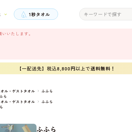
と
1秒タオル
願いいたします。
【一配送先】税込
8,800円
以上で
送料無料！
タオル・ゲストタオル
ふふら
ふら
タオル・ゲストタオル
ふふら
ら
ふふら