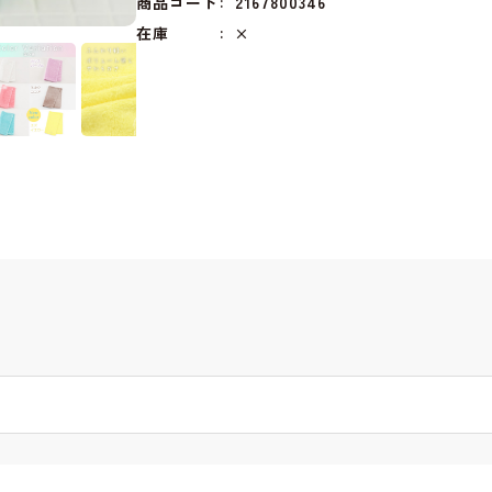
商品コード
2167800346
在庫
×