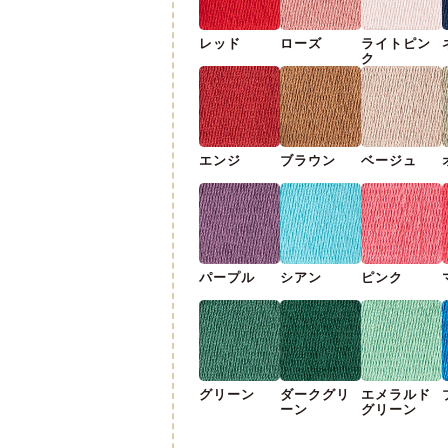
レッド
ローズ
ライトピン
ク
エンジ
ブラウン
ベージュ
パープル
シアン
ピンク
グリーン
ダークグリ
エメラルド
ーン
グリーン