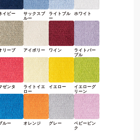
ネイビー
サックスブ
ライトブル
ホワイト
ルー
ー
オリーブ
アイボリー
ワイン
ライトパー
プル
マゼンタ
ライトイエ
イエロー
イエローグ
ロー
リーン
ブルー
オレンジ
グレー
ベビーピン
ク