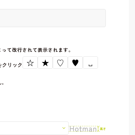
。
よって改行されて表示されます。
☆
★
♡
♥
␣
をクリック
ん。