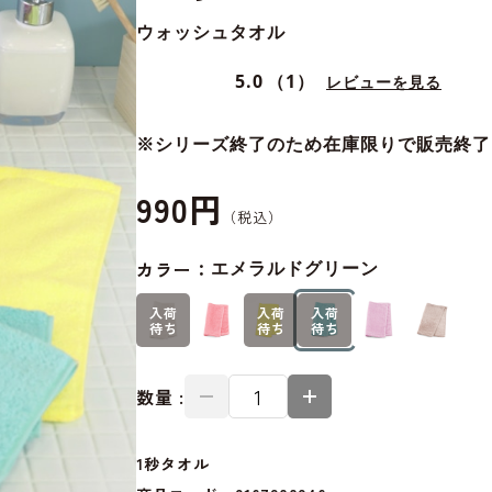
ウォッシュタオル
5.0
（1）
レビューを見る
※シリーズ終了のため在庫限りで販売終了
990円
カラー：
エメラルドグリーン
入荷
入荷
入荷
待ち
待ち
待ち
数量 :
1秒タオル