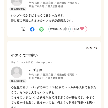
年代:
50代
性別:
女性
都道府県:
神奈川県
用途:
ご自身用
購入店舗:
店舗
シンプルでかさばらなくて良かったです。
特に夏の季節はタオルのハンカチが必需品です。
参考になった
0
Like!
0
2026.7.9
小さくて可愛い
サイズ：ハンカチ
色：ペールグリーン
yuばぁば
年代:
60代
性別:
女性
都道府県:
福岡県
用途:
ご自身用
購入店舗:
店舗
心配性の私は、バッグの中にいつも2枚のハンカチを入れておきた
くて、もう少し大きなハンカチと
こちらの小さなハンカチを入れて持ち歩くのが安心です。小さく
ても吸水性も良く、柔らかいのと、何よりも刺繍が可愛いと思い
ます。