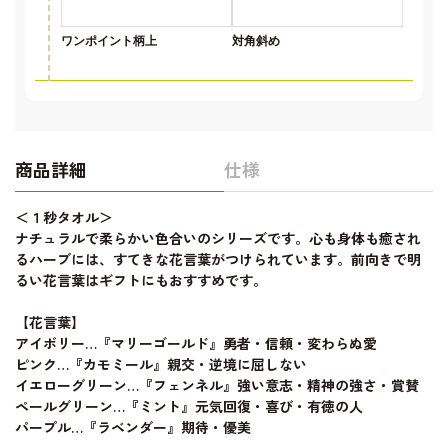
ワンポイント柄上
対角斜め
商品詳細
仕様
＜１秒タオル＞
ナチュラルで柔らかい色合いのシリーズです。心も身体も癒され
るハーブには、すてきな花言葉がつけられています。前向きで明
るい花言葉はギフトにもおすすめです。
【花言葉】
アイボリー…『マリーゴールド』勇者・信頼・変わらぬ愛
ピンク…『カモミール』親交・逆境に屈しない
イエローグリーン…『フェンネル』強い意志・精神の強さ・賞賛
ペールグリーン…『ミント』元気回復・喜び・有徳の人
パープル…『ラベンダー』期待・優美