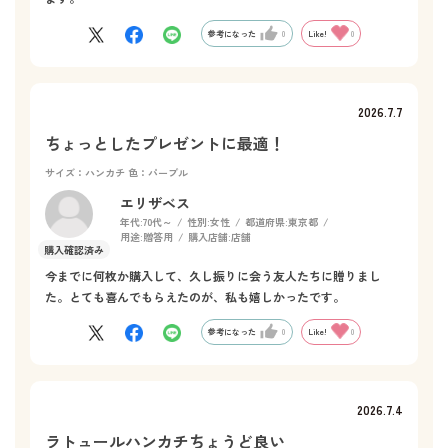
参考になった
0
Like!
0
2026.7.7
ちょっとしたプレゼントに最適！
サイズ：ハンカチ
色：パープル
エリザベス
年代:
70代～
性別:
女性
都道府県:
東京都
用途:
贈答用
購入店舗:
店舗
今までに何枚か購入して、久し振りに会う友人たちに贈りまし
た。とても喜んでもらえたのが、私も嬉しかったです。
参考になった
0
Like!
0
2026.7.4
ラトュールハンカチちょうど良い