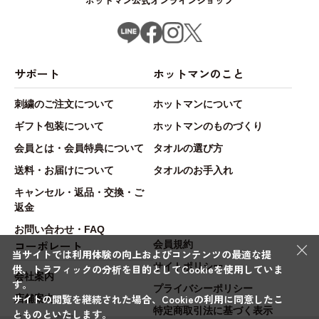
ホットマン公式オンラインショップ
サポート
ホットマンのこと
刺繍のご注文について
ホットマンについて
ギフト包装について
ホットマンのものづくり
会員とは・会員特典について
タオルの選び方
送料・お届けについて
タオルのお手入れ
キャンセル・返品・交換・ご
返金
お問い合わせ・FAQ
×
コーポレート
会員規約
当サイトでは利用体験の向上およびコンテンツの最適な提
サイトポリシー
供、トラフィックの分析を目的としてCookieを使用していま
会社案内
す。
プライバシーポリシー
サイトの閲覧を継続された場合、Cookieの利用に同意したこ
店舗案内
特定商取引法に基づく表示
とものといたします。