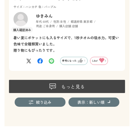
サイズ：ハンカチ
色：パープル
ゆきみん
年代:
60代
性別:
女性
都道府県:
東京都
用途:
ご自身用
購入店舗:
店舗
暑い夏にポケットにも入るサイズで、1秒タオルの吸水力。可愛い
色味で全種類買いました。
贈り物にもぴったりです。
参考になった
1
Like!
0
もっと見る
絞り込み
表示：新しい順