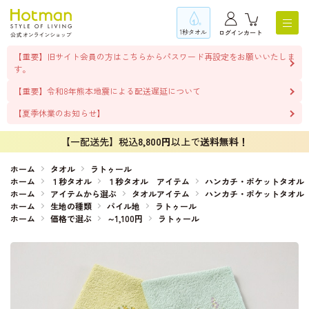
1秒タオル
ログイン
カート
【重要】旧サイト会員の方はこちらからパスワード再設定をお願いいたしま
す。
【重要】令和8年熊本地震による配送遅延について
【夏季休業のお知らせ】
【一配送先】税込
8,800円
以上で
送料無料！
ホーム
タオル
ラトゥール
ホーム
１秒タオル
１秒タオル アイテム
ハンカチ・ポケットタオル
ホーム
アイテムから選ぶ
タオルアイテム
ハンカチ・ポケットタオル
ホーム
生地の種類
パイル地
ラトゥール
ホーム
価格で選ぶ
～1,100円
ラトゥール