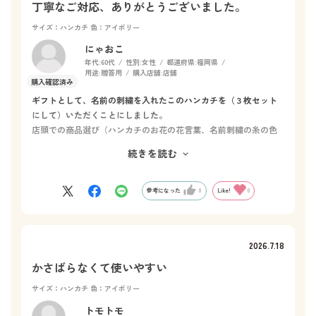
丁寧なご対応、ありがとうございました。
サイズ：ハンカチ
色：アイボリー
にゃおこ
年代:
60代
性別:
女性
都道府県:
福岡県
用途:
贈答用
購入店舗:
店舗
ギフトとして、名前の刺繍を入れたこのハンカチを（３枚セット
にして）いただくことにしました。
店頭での商品選び（ハンカチのお花の花言葉、名前刺繍の糸の色
等）の時も、受け取りの時も、とても丁寧にご対応くださいまし
続きを読む
た。
刺繍の仕上がりも、ラッピングも大満足です。
ありがとうございました。
参考になった
0
Like!
0
2026.7.18
かさばらなくて使いやすい
サイズ：ハンカチ
色：アイボリー
トモトモ