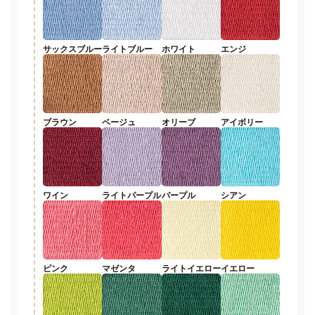
サックスブルー
ライトブルー
ホワイト
エンジ
ブラウン
ベージュ
オリーブ
アイボリー
ワイン
ライトパープル
パープル
シアン
ピンク
マゼンタ
ライトイエロー
イエロー