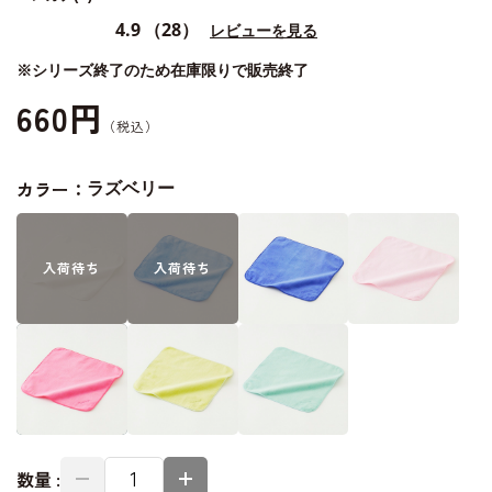
4.9
（28）
レビューを見る
※シリーズ終了のため在庫限りで販売終了
660円
カラー：
ラズベリー
入荷
待ち
入荷
待ち
数量 :