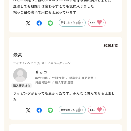
洗濯しても肌触りは変わらずとても気に入りました
抱っこ紐の胸当て用にもと思っています
参考になった
0
Like!
0
2026.5.13
最高
サイズ：ハンカチ(S)
色：イエローグリーン
リッコ
年代:
60代
性別:
女性
都道府県:
鹿児島県
用途:
贈答用
購入店舗:
店舗
ラッピングがとっても良かったです。みんなに喜んでもらえまし
た。
参考になった
0
Like!
0