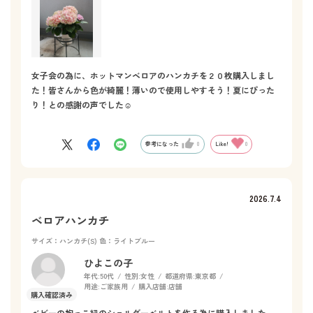
女子会の為に、ホットマンベロアのハンカチを２０枚購入しまし
た！皆さんから色が綺麗！薄いので使用しやすそう！夏にぴった
り！との感謝の声でした☺️
参考になった
0
Like!
0
2026.7.4
ベロアハンカチ
サイズ：ハンカチ(S)
色：ライトブルー
ひよこの子
年代:
50代
性別:
女性
都道府県:
東京都
用途:
ご家族用
購入店舗:
店舗
ベビーの抱っこ紐のショルダーベルトを作る為に購入しました