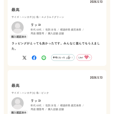
2026.5.13
最高
サイズ：ハンカチ(S)
色：エメラルドグリーン
リッコ
年代:
60代
性別:
女性
都道府県:
鹿児島県
用途:
贈答用
購入店舗:
店舗
ラッピングがとっても良かったです。みんなに喜んでもらえまし
た。
参考になった
0
Like!
0
2026.5.13
最高
サイズ：ハンカチ(S)
色：ピンク
リッコ
年代:
60代
性別:
女性
都道府県:
鹿児島県
用途:
贈答用
購入店舗:
店舗