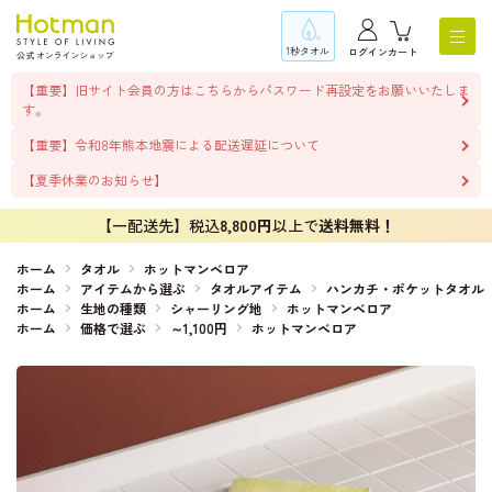
1秒タオル
ログイン
カート
【重要】旧サイト会員の方はこちらからパスワード再設定をお願いいたしま
す。
【重要】令和8年熊本地震による配送遅延について
【夏季休業のお知らせ】
【一配送先】税込
8,800円
以上で
送料無料！
ホーム
タオル
ホットマンベロア
ホーム
アイテムから選ぶ
タオルアイテム
ハンカチ・ポケットタオル
ホーム
生地の種類
シャーリング地
ホットマンベロア
ホーム
価格で選ぶ
～1,100円
ホットマンベロア