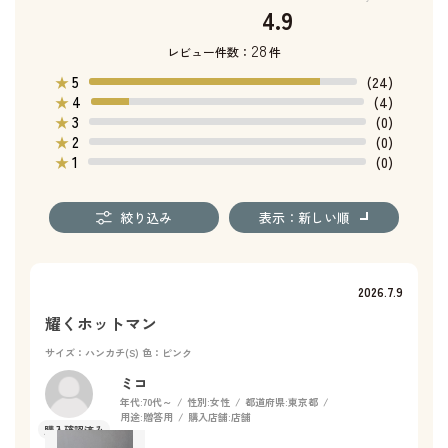
4.9
28
レビュー件数：
件
5
★
(24)
4
★
(4)
3
★
(0)
2
★
(0)
1
★
(0)
絞り込み
表示：新しい順
2026.7.9
耀くホットマン
サイズ：ハンカチ(S)
色：ピンク
ミコ
年代:
70代～
性別:
女性
都道府県:
東京都
用途:
贈答用
購入店舗:
店舗