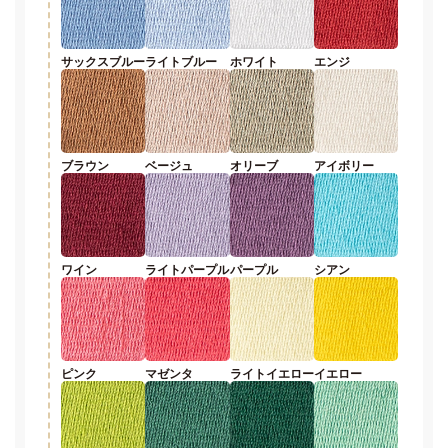
サックスブルー
ライトブルー
ホワイト
エンジ
ブラウン
ベージュ
オリーブ
アイボリー
ワイン
ライトパープル
パープル
シアン
ピンク
マゼンタ
ライトイエロー
イエロー