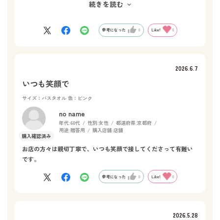
続きを読む
ありますが、ホットマンさんはラッピングもとても丁寧で綺麗で
大満足です。これからも、プレゼント他幅広く利用させていただ
こうと思います。
参考になった
0
Like!
0
2026.6.7
いつも笑顔で
サイズ：バスタオル
色：ピンク
no name
年代:
60代
性別:
女性
都道府県:
京都府
用途:
贈答用
購入店舗:
店舗
お店の方々は親切丁寧で、いつも笑顔で接してくださって有難い
です。
参考になった
0
Like!
0
2026.5.28