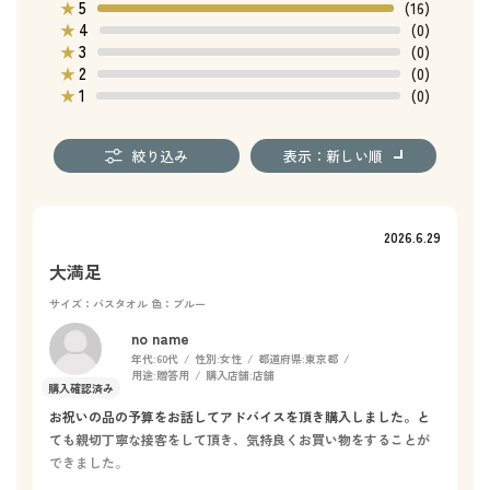
5
★
(16)
4
★
(0)
3
★
(0)
2
★
(0)
1
★
(0)
絞り込み
表示：新しい順
2026.6.29
大満足
サイズ：バスタオル
色：ブルー
no name
年代:
60代
性別:
女性
都道府県:
東京都
用途:
贈答用
購入店舗:
店舗
お祝いの品の予算をお話してアドバイスを頂き購入しました。と
ても親切丁寧な接客をして頂き、気持良くお買い物をすることが
できました。
また、プレゼントのラッピングで「え〜っ!!」て悲しくなるお店も