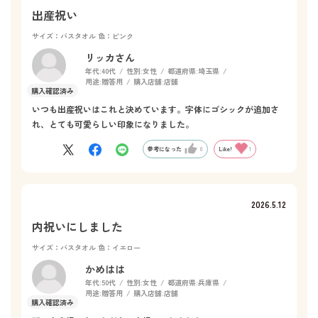
出産祝い
サイズ：バスタオル
色：ピンク
リッカさん
年代:
40代
性別:
女性
都道府県:
埼玉県
用途:
贈答用
購入店舗:
店舗
いつも出産祝いはこれと決めています。字体にゴシックが追加さ
れ、とても可愛らしい印象になりました。
参考になった
0
Like!
1
2026.5.12
内祝いにしました
サイズ：バスタオル
色：イエロー
かめはは
年代:
50代
性別:
女性
都道府県:
兵庫県
用途:
贈答用
購入店舗:
店舗