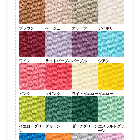
ブラウン
ベージュ
オリーブ
アイボリー
ワイン
ライトパープル
パープル
シアン
ピンク
マゼンタ
ライトイエロー
イエロー
イエローグリー
グリーン
ダークグリーン
エメラルドグリ
ン
ーン