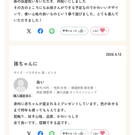
孫の出産祝いをいただき、内祝いにしました
その方のところにもお孫さんができる予定なのでかわいいデザイ
ンで、使い心地の良いものという事で選びました。とても喜んで
いただきました！
参考になった
0
Like!
0
2026.4.12
孫ちゃんに
サイズ：バスタオル
色：ピンク
あい
年代:
50代
性別:
女性
都道府県:
東京都
用途:
贈答用
購入店舗:
オンラインショップ
身内に赤ちゃんが産まれるとプレゼントしています。色があせる
まで何年も使ってもらえてます。
肌触り、拭き心地、品質、かわいらしさ
全て良いです。信頼できる品です。
参考になった
0
Like!
1