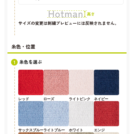
サイズの変更は刺繍プレビューには反映されません。
糸色・位置
糸色を選ぶ
レッド
ローズ
ライトピンク
ネイビー
サックスブルー
ライトブルー
ホワイト
エンジ