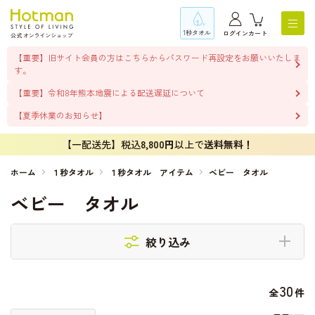
1秒タオル
ログイン
カート
【重要】旧サイト会員の方はこちらからパスワード再設定をお願いいたしま
す。
【重要】令和8年熊本地震による配送遅延について
【夏季休業のお知らせ】
【一配送先】税込
8,800円
以上で
送料無料！
ホーム
１秒タオル
１秒タオル アイテム
ベビー タオル
ベビー タオル
絞り込み
30
全
件