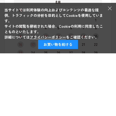
8
月
×
当サイトでは利用体験の向上およびコンテンツの最適な提
日
月
火
水
木
金
土
供、トラフィックの分析を目的としてCookieを使用していま
1
す。
サイトの閲覧を継続された場合、Cookieの利用に同意したこ
2
3
4
5
6
7
8
とものといたします。
9
10
11
12
13
14
15
詳細については
プライバシーポリシー
をご確認ください。
16
17
18
19
20
21
22
お買い物を続ける
23
24
25
26
27
28
29
30
31
9
月
日
月
火
水
木
金
土
1
2
3
4
5
6
7
8
9
10
11
12
13
14
15
16
17
18
19