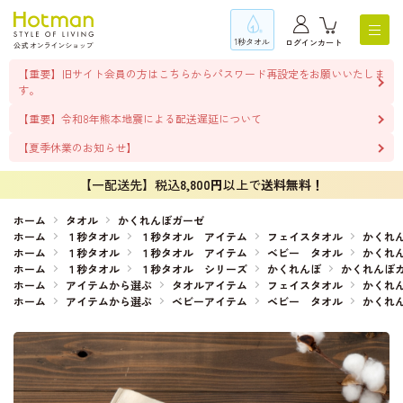
1秒タオル
ログイン
カート
【重要】旧サイト会員の方はこちらからパスワード再設定をお願いいたしま
す。
【重要】令和8年熊本地震による配送遅延について
【夏季休業のお知らせ】
【一配送先】税込
8,800円
以上で
送料無料！
ホーム
タオル
かくれんぼガーゼ
ホーム
１秒タオル
１秒タオル アイテム
フェイスタオル
かくれ
ホーム
１秒タオル
１秒タオル アイテム
ベビー タオル
かくれ
ホーム
１秒タオル
１秒タオル シリーズ
かくれんぼ
かくれんぼ
ホーム
アイテムから選ぶ
タオルアイテム
フェイスタオル
かくれ
ホーム
アイテムから選ぶ
ベビーアイテム
ベビー タオル
かくれ