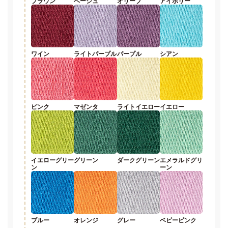
ブラウン
ベージュ
オリーブ
アイボリー
ワイン
ライトパープル
パープル
シアン
ピンク
マゼンタ
ライトイエロー
イエロー
イエローグリー
グリーン
ダークグリーン
エメラルドグリ
ン
ーン
ブルー
オレンジ
グレー
ベビーピンク