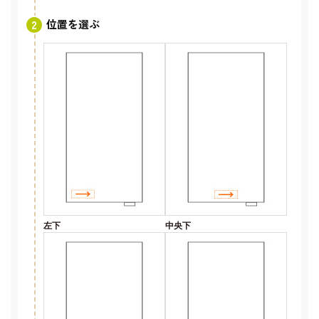
位置を選ぶ
左下
中央下