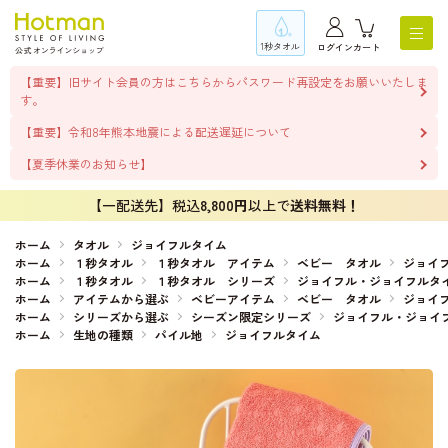
1秒タオル
ログイン
カート
【重要】旧サイト会員の方はこちらからパスワード再設定をお願いいたしま
す。
【重要】令和8年熊本地震による配送遅延について
【夏季休業のお知らせ】
【一配送先】税込
8,800円
以上で
送料無料！
ホーム
タオル
ジョイフルタイム
ホーム
１秒タオル
１秒タオル アイテム
ベビー タオル
ジョイ
ホーム
１秒タオル
１秒タオル シリーズ
ジョイフル・ジョイフルタ
ホーム
アイテムから選ぶ
ベビーアイテム
ベビー タオル
ジョイ
ホーム
シリーズから選ぶ
シーズン限定シリーズ
ジョイフル・ジョイ
ホーム
生地の種類
パイル地
ジョイフルタイム