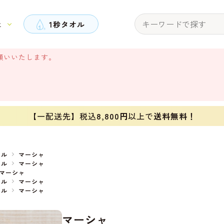
と
1秒タオル
願いいたします。
【一配送先】税込
8,800円
以上で
送料無料！
オル
マーシャ
オル
マーシャ
マーシャ
オル
マーシャ
オル
マーシャ
マーシャ