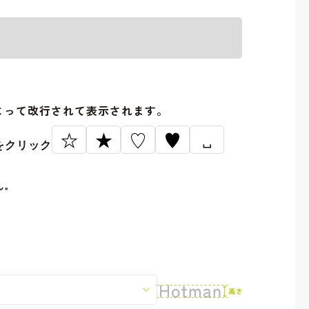
。
よって改行されて表示されます。
☆
★
♡
♥
␣
をクリック
ん。