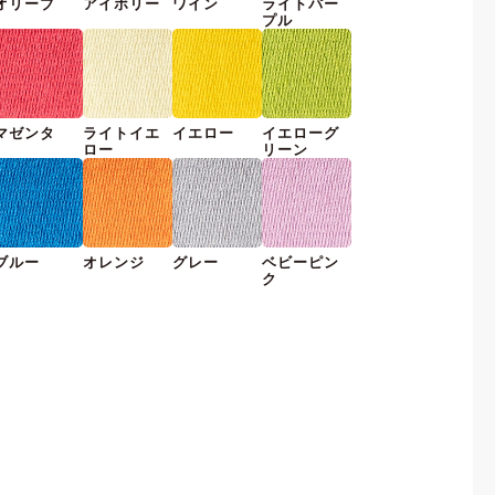
オリーブ
アイボリー
ワイン
ライトパー
プル
マゼンタ
ライトイエ
イエロー
イエローグ
ロー
リーン
ブルー
オレンジ
グレー
ベビーピン
ク