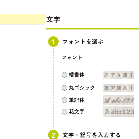
文字
フォントを選ぶ
フォント
楷書体
丸ゴシック
筆記体
花文字
文字・記号を入力する