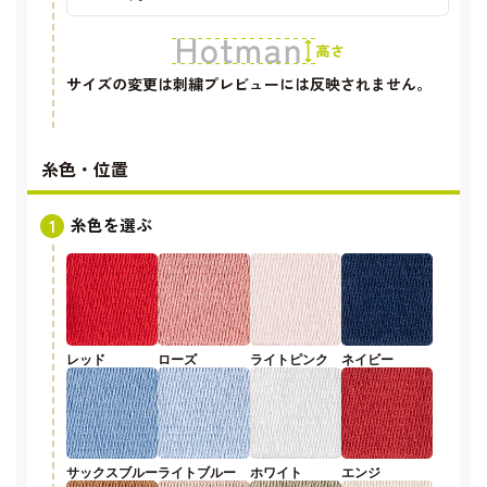
サイズの変更は刺繍プレビューには反映されません。
糸色・位置
糸色を選ぶ
レッド
ローズ
ライトピンク
ネイビー
サックスブルー
ライトブルー
ホワイト
エンジ