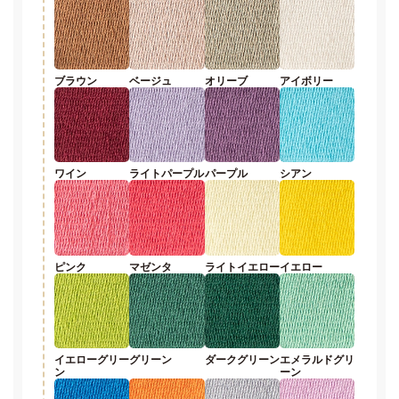
ブラウン
ベージュ
オリーブ
アイボリー
ワイン
ライトパープル
パープル
シアン
ピンク
マゼンタ
ライトイエロー
イエロー
イエローグリー
グリーン
ダークグリーン
エメラルドグリ
ン
ーン