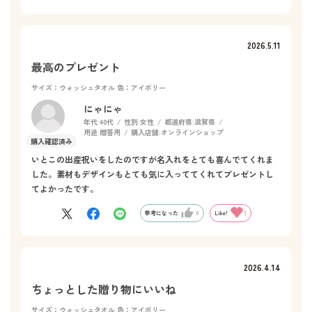
2026.5.11
最高のプレゼント
サイズ：ウォッシュタオル
色：アイボリー
にゃにゃ
年代:
40代
性別:
女性
都道府県:
滋賀県
用途:
贈答用
購入店舗:
オンラインショップ
いとこの出産祝いをしたのですが名入れをとても喜んでてくれま
した。素材もデザインもとても気に入っててくれてプレゼントし
てよかったです。
参考になった
0
Like!
1
2026.4.14
ちょっとした贈り物にいいね
サイズ：ウォッシュタオル
色：アイボリー