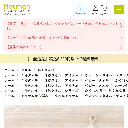
1秒タオル
ログイン
カート
【重要】旧サイト会員の方はこちらからパスワード再設定をお願いいたしま
す。
【重要】令和8年熊本地震による配送遅延について
【夏季休業のお知らせ】
【一配送先】税込
8,800円
以上で
送料無料！
ホーム
タオル
かくれんぼ
ホーム
１秒タオル
１秒タオル アイテム
ウォッシュタオル・ゲスト
ホーム
１秒タオル
１秒タオル アイテム
ベビー タオル
かくれ
ホーム
１秒タオル
１秒タオル アイテム
ベビー タオル
ループ
ホーム
１秒タオル
１秒タオル シリーズ
かくれんぼ
かくれんぼ
ホーム
アイテムから選ぶ
タオルアイテム
ウォッシュタオル・ゲスト