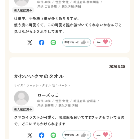
年代:
40代
性別:
女性
都道府県:
神奈川県
用途:
ご自身用
購入店舗:
店舗
仕事中、手を洗う事が多くありますが、
使う度に可愛くて、この可愛さ誰か気づいてくれないかなぁ♡と
見せながらふきふきしてます。
参考になった
0
Like!
1
2026.5.30
かわいいクマのタオル
サイズ：ウォッシュタオル
色：ベージュ
ローズっこ
年代:
60代
性別:
女性
都道府県:
宮城県
用途:
贈答用
購入店舗:
店舗
クマのイラストが可愛く、吸収率も良いです❣️フックもついてるの
で、どこにでもかけられます❣️
参考になった
0
Like!
0