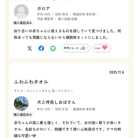
ガロア
年代:
60代
性別:
男性
都道府県:
東京都
用途:
贈答用
購入店舗:
店舗
知り合いの赤ちゃんに使えるものを探していて見つけました。何
枚あっても邪魔にならないから複数枚セットにしました。
参考になった
0
Like!
0
2025.11.6
ふわふわタオル
サイズ：ウォッシュタオル
色：アイボリー
犬と仲良しおばさん
年代:
60代
性別:
女性
都道府県:
東京都
赤ちゃんの肌に最も優しく、それでいて、水の吸い取りが良いタ
オル、名前もかわいく、刺繍できて使い心地満点です。クマの刺
繍も可愛い🩷