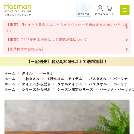
1秒タオル
ログイン
カート
【重要】旧サイト会員の方はこちらからパスワード再設定をお願いいたしま
す。
【重要】令和8年熊本地震による配送遅延について
【夏季休業のお知らせ】
【一配送先】税込
8,800円
以上で
送料無料！
ホーム
タオル
パーリナ
ホーム
１秒タオル
１秒タオル アイテム
バスタオル
パーリナ
ホーム
アイテムから選ぶ
タオルアイテム
バスタオル
パーリナ
ホーム
シリーズから選ぶ
シーズン限定シリーズ
パーリナ・パーリナ