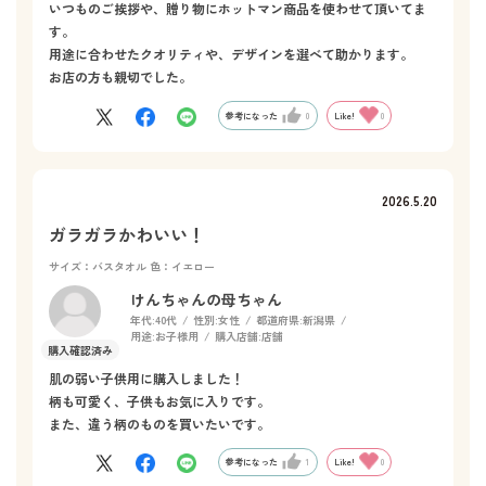
いつものご挨拶や、贈り物にホットマン商品を使わせて頂いてま
す。
用途に合わせたクオリティや、デザインを選べて助かります。
お店の方も親切でした。
参考になった
0
Like!
0
2026.5.20
ガラガラかわいい！
サイズ：バスタオル
色：イエロー
けんちゃんの母ちゃん
年代:
40代
性別:
女性
都道府県:
新潟県
用途:
お子様用
購入店舗:
店舗
肌の弱い子供用に購入しました！
柄も可愛く、子供もお気に入りです。
また、違う柄のものを買いたいです。
参考になった
1
Like!
0