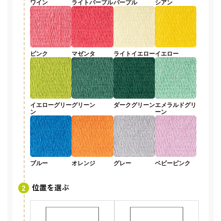
ワイン
ライトパープル
パープル
シアン
ピンク
マゼンタ
ライトイエロー
イエロー
イエローグリー
グリーン
ダークグリーン
エメラルドグリ
ン
ーン
ブルー
オレンジ
グレー
ベビーピンク
位置を選ぶ