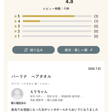
4.8
4
レビュー件数：
件
5
★
(3)
4
★
(1)
3
★
(0)
2
★
(0)
1
★
(0)
絞り込み
表示：新しい順
2026.7.23
パーリナ ヘアタオル
サイズ：ヘアタオル
色：イエロー
えりちゃん
年代:
70代～
性別:
女性
都道府県:
東京都
用途:
贈答用
購入店舗:
店舗
旅先でお世話になった方がシンガポールからおいでになりました