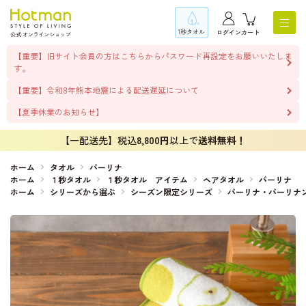
1秒タオル
ログイン
カート
【重要】旧サイト会員の方はこちらからパスワード再設定をお願いいたしま
す。
【重要】令和8年熊本地震による配送遅延について
【夏季休業のお知らせ】
【一配送先】税込
8,800円
以上で
送料無料！
ホーム
タオル
パーリナ
ホーム
１秒タオル
１秒タオル アイテム
ヘアタオル
パーリナ
ホーム
シリーズから選ぶ
シーズン限定シリーズ
パーリナ・パーリナ