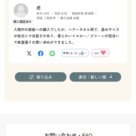
虎
年代:
60代
性別:
女性
都道府県:
長崎県
用途:
ご家族用
購入店舗:
店舗
入院中の家族への購入でしたが、ヘアータオル用で、長めサイズ
が枕元に十分長さがあり、柔らかいイエロー／グリーンの色合い
で希望通りの買い求めができました。
参考になった
0
Like!
0
絞り込み
表示：新しい順
お問い合わせ・FAQ