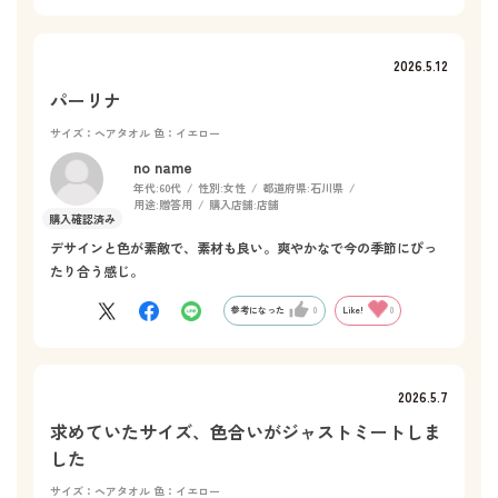
2026.5.12
パーリナ
サイズ：ヘアタオル
色：イエロー
no name
年代:
60代
性別:
女性
都道府県:
石川県
用途:
贈答用
購入店舗:
店舗
デサインと色が素敵で、素材も良い。爽やかなで今の季節にぴっ
たり合う感じ。
参考になった
0
Like!
0
2026.5.7
求めていたサイズ、色合いがジャストミートしま
した
サイズ：ヘアタオル
色：イエロー