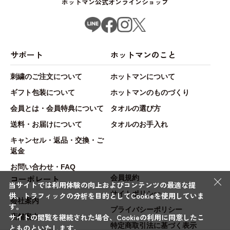
ホットマン公式オンラインショップ
サポート
ホットマンのこと
刺繍のご注文について
ホットマンについて
ギフト包装について
ホットマンのものづくり
会員とは・会員特典について
タオルの選び方
送料・お届けについて
タオルのお手入れ
キャンセル・返品・交換・ご
返金
お問い合わせ・FAQ
×
コーポレート
会員規約
当サイトでは利用体験の向上およびコンテンツの最適な提
サイトポリシー
供、トラフィックの分析を目的としてCookieを使用していま
会社案内
す。
プライバシーポリシー
サイトの閲覧を継続された場合、Cookieの利用に同意したこ
店舗案内
特定商取引法に基づく表示
とものといたします。