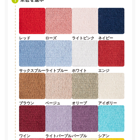
レッド
ローズ
ライトピンク
ネイビー
サックスブルー
ライトブルー
ホワイト
エンジ
ブラウン
ベージュ
オリーブ
アイボリー
ワイン
ライトパープル
パープル
シアン