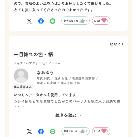
ので、青梅のよい品を心ばかりお届けしたくて選びました。
とても気に入ってくださったのでよかったです。
参考になった
0
Like!
0
2026.6.2
一目惚れの色・柄
サイズ：ヘアタオル
色：イエロー
なおゆう
年代:
60代
性別:
女性
都道府県:
東京都
用途:
ご自身用
購入店舗:
店舗
いつもヘアータオルを愛用しています！
シシイ柄もとても素敵でしたがこのパーリナも気に入り即決で購
入しました。
同柄のミニバスタオルもあれば気分が上がるのに…ぜひ新柄発売
続きを読む
時にはヘアータオルとミニバスタオルを同柄で作って下さい！
参考になった
0
Like!
0