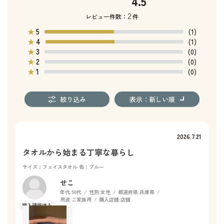
4.5
2
レビュー件数：
件
5
★
(1)
4
★
(1)
3
★
(0)
2
★
(0)
1
★
(0)
絞り込み
表示：新しい順
2026.7.21
タオルから始まる丁寧な暮らし
サイズ：フェイスタオル
色：ブルー
せこ
年代:
50代
性別:
女性
都道府県:
兵庫県
用途:
ご家族用
購入店舗:
店舗