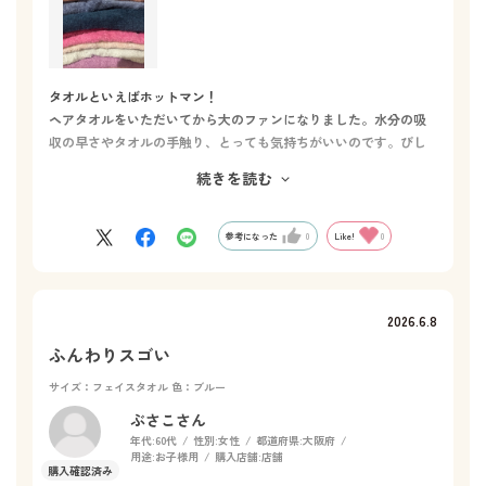
タオルといえばホットマン！
ヘアタオルをいただいてから大のファンになりました。水分の吸
収の早さやタオルの手触り、とっても気持ちがいいのです。びし
ょびしょにならずにヘアタオルの大きさは体まで充分に対応出来
続きを読む
ますし、フェイスタオルといえどもヘアタオルの代わりにも問題
なく使うことができます。そして、今ではバスマットもホットマ
ンです。年間通して、季節に合わせて限定カラーや1秒タオル以外
参考になった
0
Like!
0
にもガーゼが表側のタオルが出たり、行く度に買いたくなりま
す。タオルから始まる丁寧な暮らしが心地よくお値段以上に長持
ちして色落ちもなくて満足です。使うのが楽しみな毎日です。
2026.6.8
ふんわりスゴい
サイズ：フェイスタオル
色：ブルー
ぶさこさん
年代:
60代
性別:
女性
都道府県:
大阪府
用途:
お子様用
購入店舗:
店舗