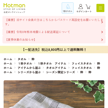
1秒タオル
ログイン
カート
【重要】旧サイト会員の方はこちらからパスワード再設定をお願いいたしま
す。
【重要】令和8年熊本地震による配送遅延について
【夏季休業のお知らせ】
【一配送先】税込
8,800円
以上で
送料無料！
ホーム
タオル
粋
ホーム
１秒タオル
１秒タオル アイテム
フェイスタオル
粋
ホーム
アイテムから選ぶ
タオルアイテム
フェイスタオル
粋
ホーム
シリーズから選ぶ
シーズン限定シリーズ
粋
粋