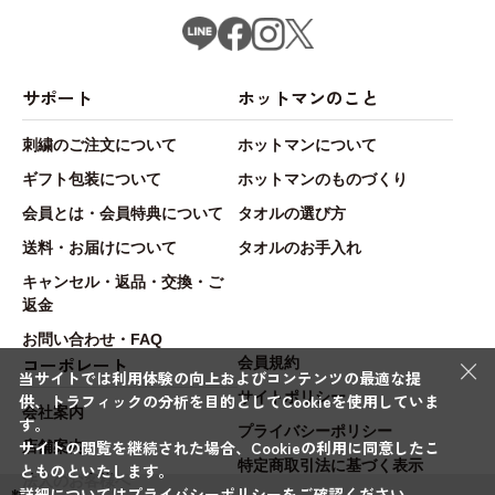
サポート
ホットマンのこと
刺繍のご注文について
ホットマンについて
ギフト包装について
ホットマンのものづくり
会員とは・会員特典について
タオルの選び方
送料・お届けについて
タオルのお手入れ
キャンセル・返品・交換・ご
返金
お問い合わせ・FAQ
×
コーポレート
会員規約
当サイトでは利用体験の向上およびコンテンツの最適な提
サイトポリシー
供、トラフィックの分析を目的としてCookieを使用していま
会社案内
す。
プライバシーポリシー
サイトの閲覧を継続された場合、Cookieの利用に同意したこ
店舗案内
特定商取引法に基づく表示
とものといたします。
法人のお客様へ
詳細については
プライバシーポリシー
をご確認ください。