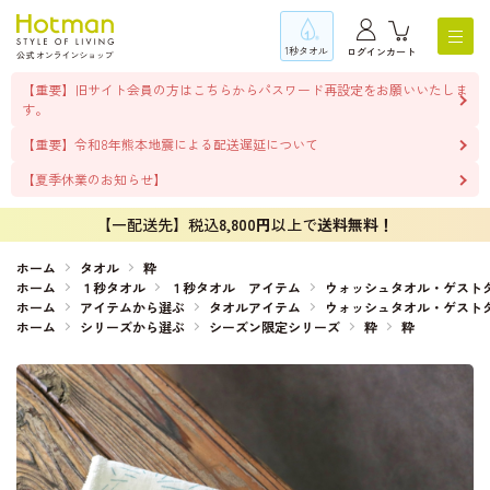
1秒タオル
ログイン
カート
【重要】旧サイト会員の方はこちらからパスワード再設定をお願いいたしま
す。
【重要】令和8年熊本地震による配送遅延について
【夏季休業のお知らせ】
【一配送先】税込
8,800円
以上で
送料無料！
ホーム
タオル
粋
ホーム
１秒タオル
１秒タオル アイテム
ウォッシュタオル・ゲスト
ホーム
アイテムから選ぶ
タオルアイテム
ウォッシュタオル・ゲスト
ホーム
シリーズから選ぶ
シーズン限定シリーズ
粋
粋