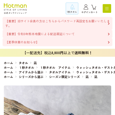
1秒タオル
ログイン
カート
【重要】旧サイト会員の方はこちらからパスワード再設定をお願いいたしま
す。
【重要】令和8年熊本地震による配送遅延について
【夏季休業のお知らせ】
【一配送先】税込
8,800円
以上で
送料無料！
ホーム
タオル
凪
ホーム
１秒タオル
１秒タオル アイテム
ウォッシュタオル・ゲスト
ホーム
アイテムから選ぶ
タオルアイテム
ウォッシュタオル・ゲスト
ホーム
シリーズから選ぶ
シーズン限定シリーズ
凪
凪