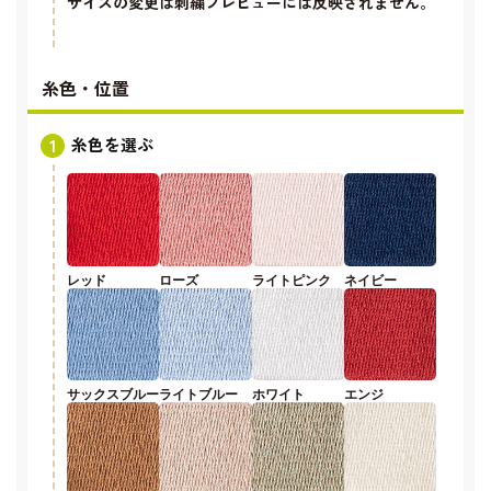
サイズの変更は刺繍プレビューには反映されません。
糸色・位置
糸色を選ぶ
レッド
ローズ
ライトピンク
ネイビー
サックスブルー
ライトブルー
ホワイト
エンジ