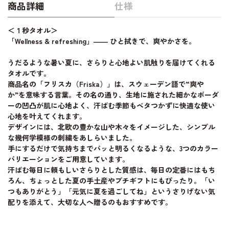
商品詳細
仕様
＜１秒タオル＞
「Wellness & refreshing」―― ひと拭きで、爽やかさを。
うだるような暑い夏に、さらりと心地よい肌触りを届けてくれる
タオルです。
商品名の「フリスカ（Friska）」は、スウェーデン語で“爽や
か”を意味する言葉。その名の通り、生地に施された細かなボーダ
ーの凹凸が肌に心地よく、汗ばむ季節もベタつかずに快適な使い
心地を叶えてくれます。
デザインには、北欧の豊かな山や木々をイメージした、シンプル
な幾何学模様の刺繍をあしらいました。
手にするだけで気持ちまでパッと明るくなるような、3つのカラー
バリエーションをご用意しています。
汗ばむ毎日に頼もしいさらりとした質感は、毎日の定番にはもち
ろん、ちょっとした夏の手土産やプチギフトにもぴったり。「い
つもありがとう」「元気に夏を過ごしてね」というさりげない気
配りを添えて、大切な人へ贈るのもおすすめです。