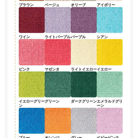
ブラウン
ベージュ
オリーブ
アイボリー
ワイン
ライトパープル
パープル
シアン
ピンク
マゼンタ
ライトイエロー
イエロー
イエローグリー
グリーン
ダークグリーン
エメラルドグリ
ン
ーン
ブルー
オレンジ
グレー
ベビーピンク