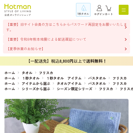
1秒タオル
ログイン
カート
【重要】旧サイト会員の方はこちらからパスワード再設定をお願いいたしま
す。
【重要】令和8年熊本地震による配送遅延について
【夏季休業のお知らせ】
【一配送先】税込
8,800円
以上で
送料無料！
ホーム
タオル
フリスカ
ホーム
１秒タオル
１秒タオル アイテム
バスタオル
フリスカ
ホーム
アイテムから選ぶ
タオルアイテム
バスタオル
フリスカ
ホーム
シリーズから選ぶ
シーズン限定シリーズ
フリスカ
フリス