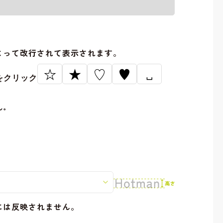
。
よって改行されて表示されます。
☆
★
♡
♥
␣
をクリック
ん。
には反映されません。