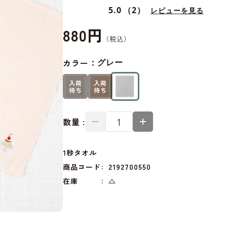
5.0
（2）
レビューを見る
880円
カラー：
グレー
入荷
入荷
待ち
待ち
数量 :
1秒タオル
商品コード
2192700550
在庫
△