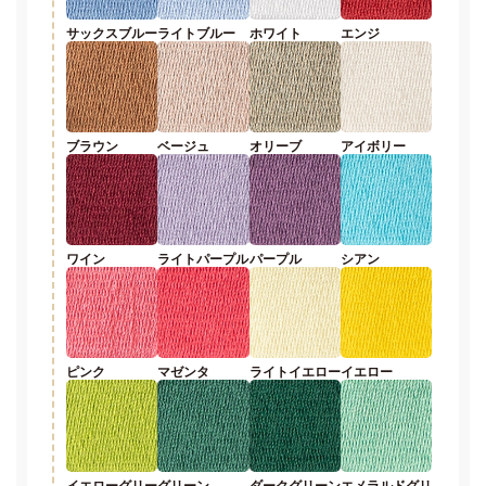
サックスブルー
ライトブルー
ホワイト
エンジ
ブラウン
ベージュ
オリーブ
アイボリー
ワイン
ライトパープル
パープル
シアン
ピンク
マゼンタ
ライトイエロー
イエロー
イエローグリー
グリーン
ダークグリーン
エメラルドグリ