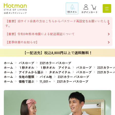
1秒タオル
ログイン
カート
【重要】旧サイト会員の方はこちらからパスワード再設定をお願いいたしま
す。
【重要】令和8年熊本地震による配送遅延について
【夏季休業のお知らせ】
【一配送先】税込
8,800円
以上で
送料無料！
ホーム
バスローブ
2321カラー バスローブ
ホーム
１秒タオル
１秒タオル アイテム
バスローブ
2321カラー
ホーム
アイテムから選ぶ
タオルアイテム
バスローブ
2321カラー
ホーム
生地の種類
パイル地
2321カラー バスローブ
ホーム
価格で選ぶ
11,001～
2321カラー バスローブ