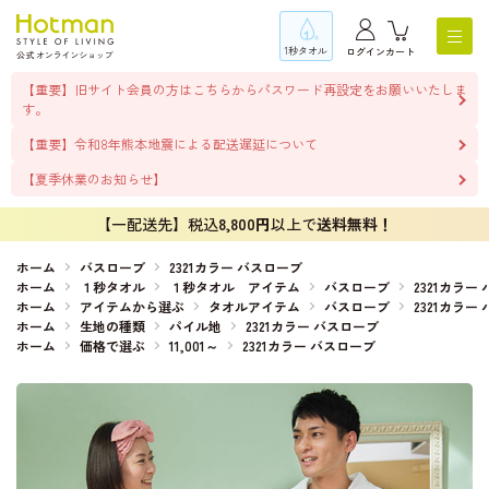
1秒タオル
ログイン
カート
【重要】旧サイト会員の方はこちらからパスワード再設定をお願いいたしま
す。
【重要】令和8年熊本地震による配送遅延について
【夏季休業のお知らせ】
【一配送先】税込
8,800円
以上で
送料無料！
ホーム
バスローブ
2321カラー バスローブ
ホーム
１秒タオル
１秒タオル アイテム
バスローブ
2321カラー
ホーム
アイテムから選ぶ
タオルアイテム
バスローブ
2321カラー
ホーム
生地の種類
パイル地
2321カラー バスローブ
ホーム
価格で選ぶ
11,001～
2321カラー バスローブ