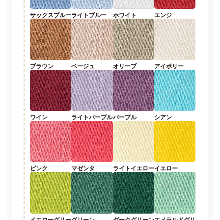
サックスブルー
ライトブルー
ホワイト
エンジ
ブラウン
ベージュ
オリーブ
アイボリー
ワイン
ライトパープル
パープル
シアン
ピンク
マゼンタ
ライトイエロー
イエロー
イエローグリー
グリーン
ダークグリーン
エメラルドグリ