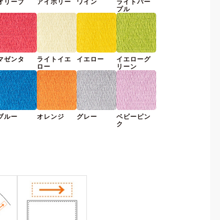
オリーブ
アイボリー
ワイン
ライトパー
プル
マゼンタ
ライトイエ
イエロー
イエローグ
ロー
リーン
ブルー
オレンジ
グレー
ベビーピン
ク