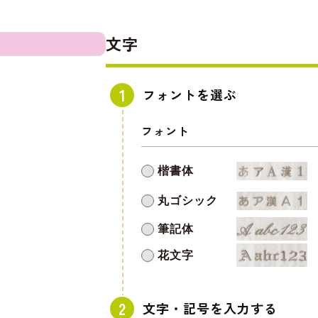
文字
フォントを選ぶ
フォント
楷書体
丸ゴシック
筆記体
花文字
文字・記号を入力する