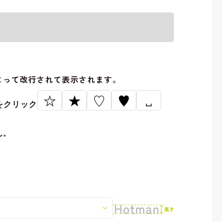
。
よって改行されて表示されます。
☆
★
♡
♥
␣
をクリック
ん。