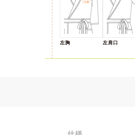
左胸
左肩口
仕様