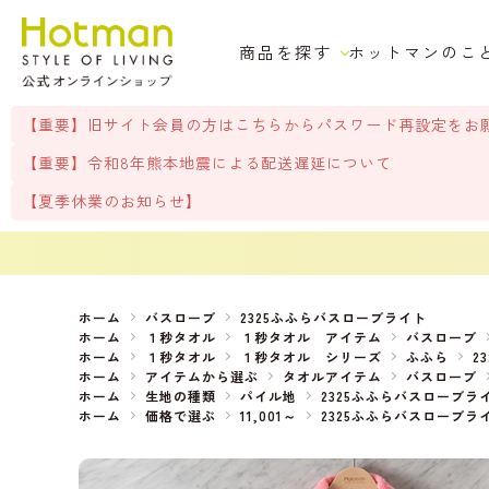
商品を探す
ホットマンのこ
【重要】旧サイト会員の方はこちらからパスワード再設定をお
【重要】令和8年熊本地震による配送遅延について
【夏季休業のお知らせ】
ホーム
バスローブ
2325ふふらバスローブライト
ホーム
１秒タオル
１秒タオル アイテム
バスローブ
ホーム
１秒タオル
１秒タオル シリーズ
ふふら
2
ホーム
アイテムから選ぶ
タオルアイテム
バスローブ
ホーム
生地の種類
パイル地
2325ふふらバスローブラ
ホーム
価格で選ぶ
11,001～
2325ふふらバスローブラ