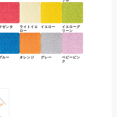
プル
マゼンタ
ライトイエ
イエロー
イエローグ
ロー
リーン
ブルー
オレンジ
グレー
ベビーピン
ク