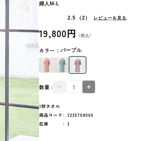
婦人M-L
2.5
（2）
レビューを見る
19,800円
カラー：
パープル
数量 :
1秒タオル
商品コード
2235708060
在庫
3