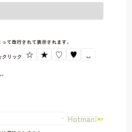
。
よって改行されて表示されます。
☆
★
♡
♥
␣
をクリック
ん。