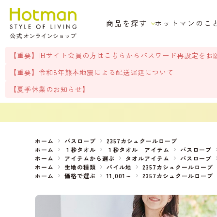
商品を探す
ホットマンのこ
【重要】旧サイト会員の方はこちらからパスワード再設定をお
【重要】令和8年熊本地震による配送遅延について
【夏季休業のお知らせ】
ホーム
バスローブ
2357カシュクールローブ
ホーム
１秒タオル
１秒タオル アイテム
バスローブ
ホーム
アイテムから選ぶ
タオルアイテム
バスローブ
ホーム
生地の種類
パイル地
2357カシュクールローブ
ホーム
価格で選ぶ
11,001～
2357カシュクールローブ