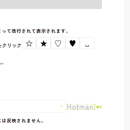
。
よって改行されて表示されます。
☆
★
♡
♥
␣
をクリック
ん。
には反映されません。