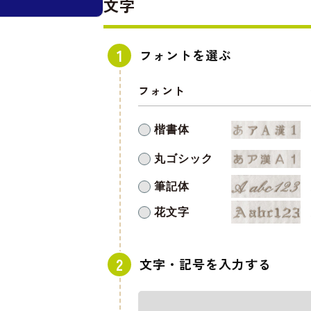
文字
フォントを選ぶ
フォント
楷書体
丸ゴシック
筆記体
花文字
文字・記号を入力する