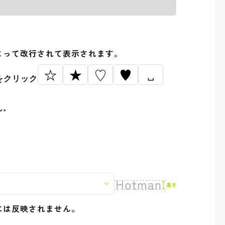
。
よって改行されて表示されます。
☆
★
♡
♥
␣
をクリック
ん。
には反映されません。