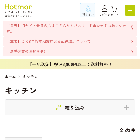
1秒タオル
ログイン
カート
【重要】旧サイト会員の方はこちらからパスワード再設定をお願いいたしま
す。
【重要】令和8年熊本地震による配送遅延について
【夏季休業のお知らせ】
【一配送先】税込
8,800円
以上で
送料無料！
ホーム
キッチン
キッチン
絞り込み
26
全
件