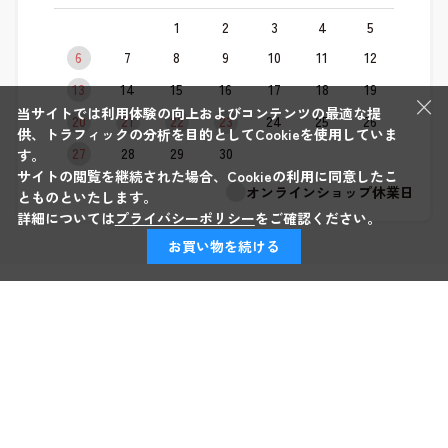
1
2
3
4
5
6
7
8
9
10
11
12
13
14
15
16
17
18
19
×
当サイトでは利用体験の向上およびコンテンツの最適な提
20
21
22
23
24
25
26
供、トラフィックの分析を目的としてCookieを使用していま
27
28
29
30
す。
サイトの閲覧を継続された場合、Cookieの利用に同意したこ
オンラインショップ休業日
とものといたします。
詳細については
プライバシーポリシー
をご確認ください。
お買い物を続ける
ホットマン公式オンラインショップ