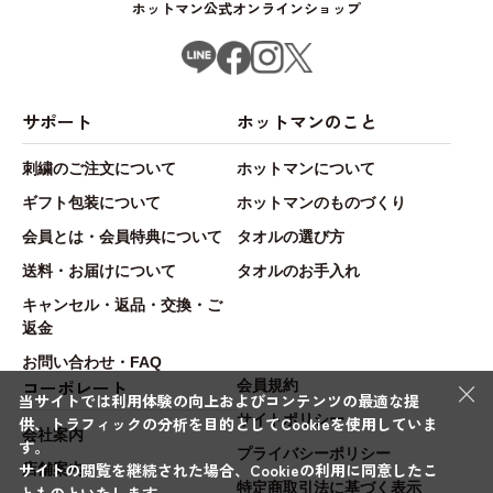
ホットマン公式オンラインショップ
サポート
ホットマンのこと
刺繍のご注文について
ホットマンについて
ギフト包装について
ホットマンのものづくり
会員とは・会員特典について
タオルの選び方
送料・お届けについて
タオルのお手入れ
キャンセル・返品・交換・ご
返金
お問い合わせ・FAQ
×
コーポレート
会員規約
当サイトでは利用体験の向上およびコンテンツの最適な提
サイトポリシー
供、トラフィックの分析を目的としてCookieを使用していま
会社案内
す。
プライバシーポリシー
サイトの閲覧を継続された場合、Cookieの利用に同意したこ
店舗案内
特定商取引法に基づく表示