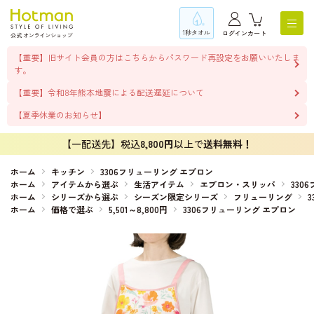
1秒タオル
ログイン
カート
【重要】旧サイト会員の方はこちらからパスワード再設定をお願いいたしま
す。
【重要】令和8年熊本地震による配送遅延について
【夏季休業のお知らせ】
【一配送先】税込
8,800円
以上で
送料無料！
ホーム
キッチン
3306フリューリング エプロン
ホーム
アイテムから選ぶ
生活アイテム
エプロン・スリッパ
330
ホーム
シリーズから選ぶ
シーズン限定シリーズ
フリューリング
ホーム
価格で選ぶ
5,501～8,800円
3306フリューリング エプロン