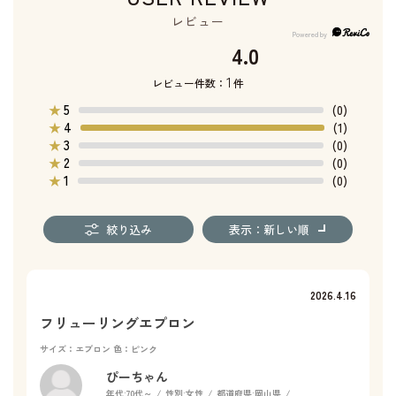
レビュー
4.0
1
レビュー件数：
件
5
★
(0)
4
★
(1)
3
★
(0)
2
★
(0)
1
★
(0)
絞り込み
表示：新しい順
2026.4.16
フリューリングエプロン
サイズ：エプロン
色：ピンク
ぴーちゃん
年代:
70代～
性別:
女性
都道府県:
岡山県