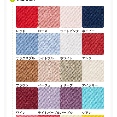
レッド
ローズ
ライトピンク
ネイビー
サックスブルー
ライトブルー
ホワイト
エンジ
ブラウン
ベージュ
オリーブ
アイボリー
ワイン
ライトパープル
パープル
シアン