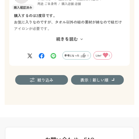
用途:
ご自身用
購入店舗:
店舗
購入するのは2度目です。
お気に入りなのですが、タオル以外の紐の素材が綿なので紐だけ
アイロンが必要です。
綿ではなくポリエステルだったらアイロンなくて済むのにと思っ
続きを読む
ています。
せめてポリエステル混にしていただけましたら嬉しいです。
参考になった
0
Like!
0
絞り込み
表示：新しい順