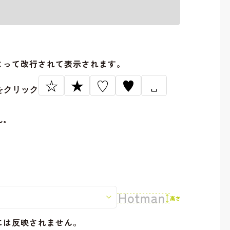
。
よって改行されて表示されます。
☆
★
♡
♥
␣
をクリック
ん。
には反映されません。