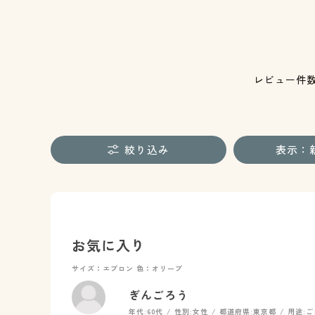
レビュー件
絞り込み
表示：
お気に入り
サイズ：エプロン
色：オリーブ
ぎんごろう
年代:
60代
性別:
女性
都道府県:
東京都
用途:
ご