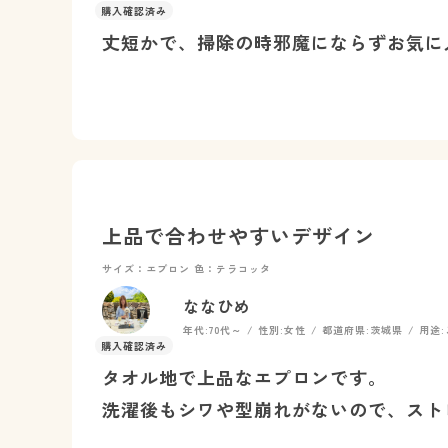
丈短かで、掃除の時邪魔にならずお気に
上品で合わせやすいデザイン
サイズ：エプロン
色：テラコッタ
ななひめ
年代:
70代～
性別:
女性
都道府県:
茨城県
用途:
タオル地で上品なエプロンです。
洗濯後もシワや型崩れがないので、スト