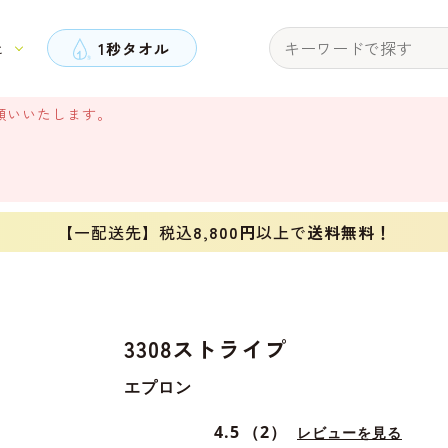
と
1秒タオル
願いいたします。
【一配送先】税込
8,800円
以上で
送料無料！
3308ストライプ
エプロン
4.5
（2）
レビューを見る