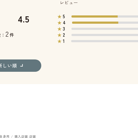
レビュー
4.5
5
★
4
★
3
★
2
2
数：
件
★
1
★
新しい順
自身用
購入店舗:
店舗