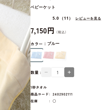
ベビーケット
5.0
（11）
レビューを見る
7,150円
カラー：
ブルー
数量 :
1秒タオル
商品コード
2402902111
在庫
○