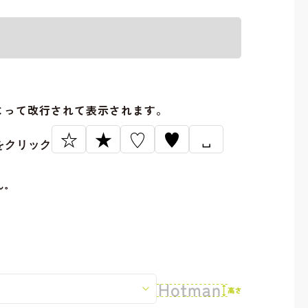
。
よって改行されて表示されます。
☆
★
♡
♥
␣
をクリック
ん。