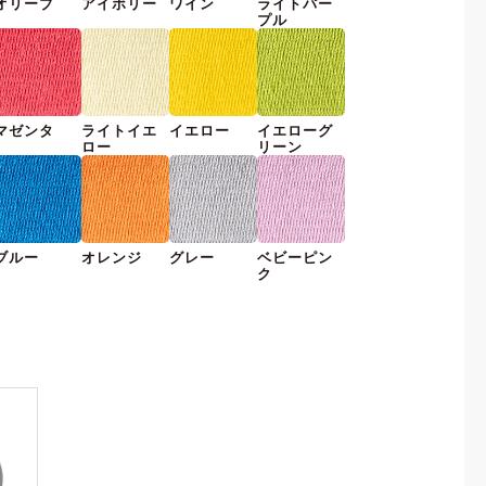
オリーブ
アイボリー
ワイン
ライトパー
プル
マゼンタ
ライトイエ
イエロー
イエローグ
ロー
リーン
ブルー
オレンジ
グレー
ベビーピン
ク