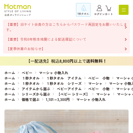
1秒タオル
ログイン
カート
【重要】旧サイト会員の方はこちらからパスワード再設定をお願いいたしま
す。
【重要】令和8年熊本地震による配送遅延について
【夏季休業のお知らせ】
【一配送先】税込
8,800円
以上で
送料無料！
ホーム
ベビー
マーシャ 小物入れ
ホーム
１秒タオル
１秒タオル アイテム
ベビー 小物
マーシャ 
ホーム
１秒タオル
１秒タオル シリーズ
マーシャ
マーシャ 小物
ホーム
アイテムから選ぶ
ベビーアイテム
ベビー 小物
マーシャ 
ホーム
シリーズから選ぶ
【ベビー シリーズ】
マーシャ
マーシャ
ホーム
価格で選ぶ
1,101～3,300円
マーシャ 小物入れ