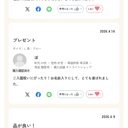
参考になった
0
Like!
0
2026.4.14
プレゼント
サイズ：L
色：ブルー
ぽ
年代:
30代
性別:
女性
都道府県:
埼玉県
用途:
贈答用
購入店舗:
オンラインショップ
ご入園祝いにぴったり！お名前入りにして、とても喜ばれまし
た。
参考になった
0
Like!
1
2026.4.9
品が良い！