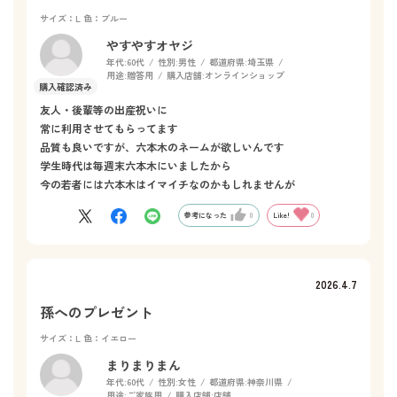
サイズ：L
色：ブルー
やすやすオヤジ
年代:
60代
性別:
男性
都道府県:
埼玉県
用途:
贈答用
購入店舗:
オンラインショップ
友人・後輩等の出産祝いに
常に利用させてもらってます
品質も良いですが、六本木のネームが欲しいんです
学生時代は毎週末六本木にいましたから
今の若者には六本木はイマイチなのかもしれませんが
参考になった
0
Like!
0
2026.4.7
孫へのプレゼント
サイズ：L
色：イエロー
まりまりまん
年代:
60代
性別:
女性
都道府県:
神奈川県
用途:
ご家族用
購入店舗:
店舗