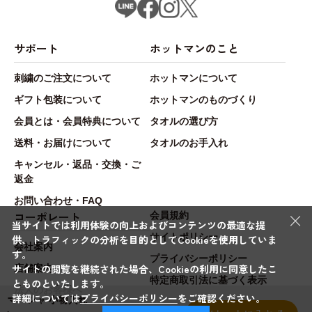
サポート
ホットマンのこと
刺繍のご注文について
ホットマンについて
ギフト包装について
ホットマンのものづくり
会員とは・会員特典について
タオルの選び方
送料・お届けについて
タオルのお手入れ
キャンセル・返品・交換・ご
返金
お問い合わせ・FAQ
×
コーポレート
会員規約
当サイトでは利用体験の向上およびコンテンツの最適な提
サイトポリシー
供、トラフィックの分析を目的としてCookieを使用していま
会社案内
す。
プライバシーポリシー
サイトの閲覧を継続された場合、Cookieの利用に同意したこ
店舗案内
特定商取引法に基づく表示
とものといたします。
法人のお客様へ
詳細については
プライバシーポリシー
をご確認ください。
マーシャ 小物入れ