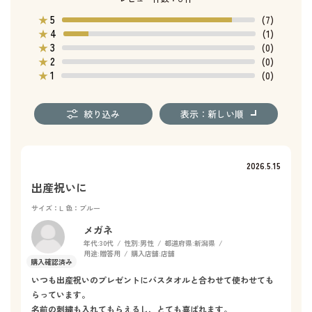
5
★
(7)
4
★
(1)
3
★
(0)
2
★
(0)
1
★
(0)
絞り込み
表示：新しい順
2026.5.15
出産祝いに
サイズ：L
色：ブルー
メガネ
年代:
30代
性別:
男性
都道府県:
新潟県
用途:
贈答用
購入店舗:
店舗
いつも出産祝いのプレゼントにバスタオルと合わせて使わせても
らっています。
名前の刺繍も入れてもらえるし、とても喜ばれます。