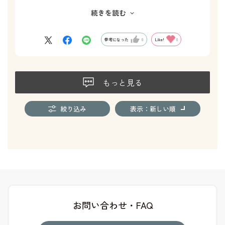
りのマーシャをプレゼントしています。一体何人の子供達にプレ
ゼントしたかしら(^^)。今回は職場の方へプレゼント。マーシャ
続きを読む
と仲良くなってくれたらいいなぁ^ ^
参考になった
0
Like!
0
もっと見る
絞り込み
表示：新しい順
お問い合わせ・FAQ