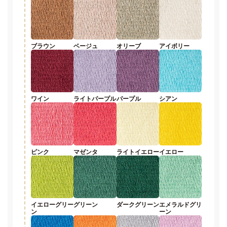
ブラウン
ベージュ
オリーブ
アイボリー
ワイン
ライトパープル
パープル
シアン
ピンク
マゼンタ
ライトイエロー
イエロー
イエローグリー
グリーン
ダークグリーン
エメラルドグリ
ン
ーン