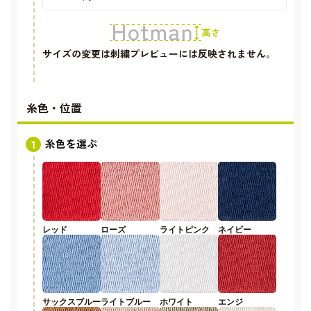
サイズの変更は刺繍プレビューには反映されません。
糸色・位置
糸色を選ぶ
レッド
ローズ
ライトピンク
ネイビー
サックスブルー
ライトブルー
ホワイト
エンジ