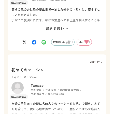
青梅の亀の井に母の誕生日で一泊した帰りの（月）に、寄らさせ
ていただきました。
丁寧にご説明いただき、母はお友達へのお土産を購入することも
でき、とても喜んでいました。
続きを読む
HOTMANのタオル以外のバッグなどの他の商品を見ることがで
き、よかったです。また、伺いたいと思いました。
参考になった
0
Like!
0
2026.2.17
初めてのマーシャ
サイズ：L
色：ブルー
Tamaco
年代:
50代
性別:
女性
都道府県:
東京都
用途:
贈答用
購入店舗:
店舗
自分の子供たちの時に名前入りのマーシャをお祝いで戴き、とて
も可愛くて、使い心地が良かったので、出産祝いには必ず名前入