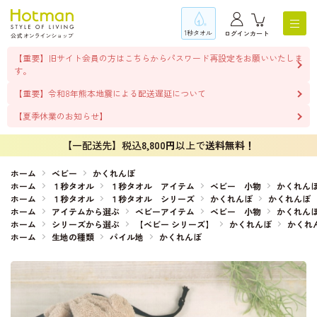
1秒タオル
ログイン
カート
【重要】旧サイト会員の方はこちらからパスワード再設定をお願いいたしま
す。
【重要】令和8年熊本地震による配送遅延について
【夏季休業のお知らせ】
【一配送先】税込
8,800円
以上で
送料無料！
ホーム
ベビー
かくれんぼ
ホーム
１秒タオル
１秒タオル アイテム
ベビー 小物
かくれん
ホーム
１秒タオル
１秒タオル シリーズ
かくれんぼ
かくれんぼ
ホーム
アイテムから選ぶ
ベビーアイテム
ベビー 小物
かくれん
ホーム
シリーズから選ぶ
【ベビー シリーズ】
かくれんぼ
かくれ
ホーム
生地の種類
パイル地
かくれんぼ