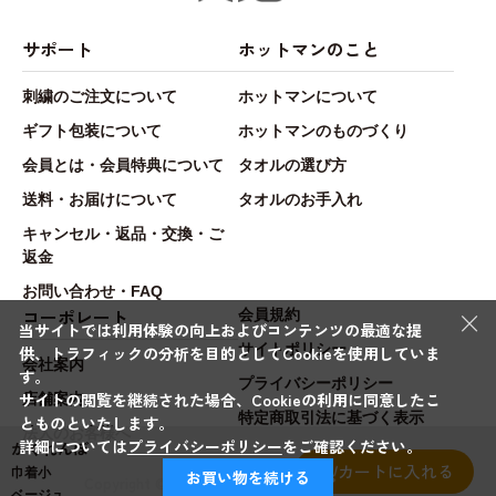
サポート
ホットマンのこと
刺繍のご注文について
ホットマンについて
ギフト包装について
ホットマンのものづくり
会員とは・会員特典について
タオルの選び方
送料・お届けについて
タオルのお手入れ
キャンセル・返品・交換・ご
返金
お問い合わせ・FAQ
×
コーポレート
会員規約
当サイトでは利用体験の向上およびコンテンツの最適な提
サイトポリシー
供、トラフィックの分析を目的としてCookieを使用していま
会社案内
す。
プライバシーポリシー
サイトの閲覧を継続された場合、Cookieの利用に同意したこ
店舗案内
特定商取引法に基づく表示
とものといたします。
法人のお客様へ
詳細については
プライバシーポリシー
をご確認ください。
かくれんぼ
カートに入れる
巾着小
お買い物を続ける
Copyright © Hotman.Co.,Ltd. All rights reserved.
ベージュ