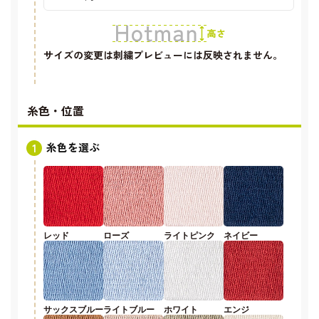
サイズの変更は刺繍プレビューには反映されません。
糸色・位置
糸色を選ぶ
レッド
ローズ
ライトピンク
ネイビー
サックスブルー
ライトブルー
ホワイト
エンジ