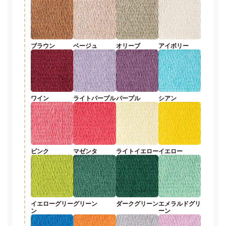
ブラウン
ベージュ
オリーブ
アイボリー
ワイン
ライトパープル
パープル
シアン
ピンク
マゼンタ
ライトイエロー
イエロー
イエローグリー
グリーン
ダークグリーン
エメラルドグリ
ン
ーン