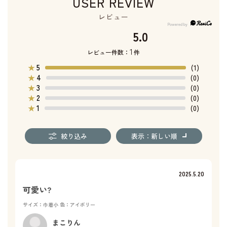
USER REVIEW
レビュー
5.0
1
レビュー件数：
件
5
★
(1)
4
★
(0)
3
★
(0)
2
★
(0)
1
★
(0)
絞り込み
表示：新しい順
2025.5.20
可愛い?
サイズ：巾着小
色：アイボリー
まこりん