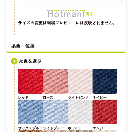
サイズの変更は刺繍プレビューには反映されません。
糸色・位置
糸色を選ぶ
レッド
ローズ
ライトピンク
ネイビー
サックスブルー
ライトブルー
ホワイト
エンジ