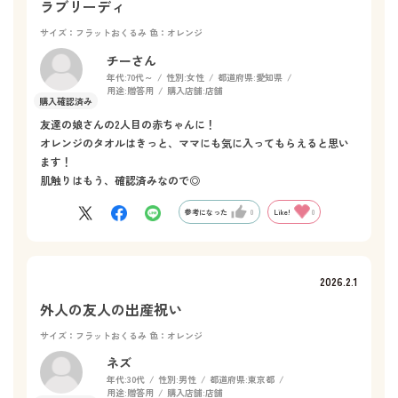
ラブリーディ
サイズ：フラットおくるみ
色：オレンジ
チーさん
年代:
70代～
性別:
女性
都道府県:
愛知県
用途:
贈答用
購入店舗:
店舗
友達の娘さんの2人目の赤ちゃんに！
オレンジのタオルはきっと、ママにも気に入ってもらえると思い
ます！
肌触りはもう、確認済みなので◎
参考になった
0
Like!
0
2026.2.1
外人の友人の出産祝い
サイズ：フラットおくるみ
色：オレンジ
ネズ
年代:
30代
性別:
男性
都道府県:
東京都
用途:
贈答用
購入店舗:
店舗