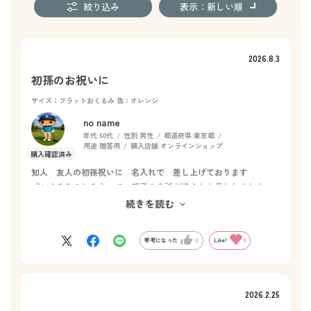
絞り込み
表示：新しい順
2026.8.3
初孫のお祝いに
サイズ：フラットおくるみ
色：オレンジ
no name
年代:
60代
性別:
男性
都道府県:
東京都
用途:
贈答用
購入店舗:
オンラインショップ
知人 友人の初孫祝いに 名入れで 差し上げております
『おくるみの包み方』で 親子の会話が増えたと言われました
おくるみの後は お風呂上り用のタオルとして 重宝していると
続きを読む
のことでした。
参考になった
0
Like!
0
2026.2.25