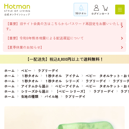
1秒タオル
ログイン
カート
【重要】旧サイト会員の方はこちらからパスワード再設定をお願いいたしま
す。
【重要】令和8年熊本地震による配送遅延について
【夏季休業のお知らせ】
【一配送先】税込
8,800円
以上で
送料無料！
ホーム
ベビー
ラブリーデイ
ホーム
１秒タオル
１秒タオル アイテム
ベビー タオルケット・お
ホーム
１秒タオル
１秒タオル シリーズ
ラブリーデイ
ラブリー
ホーム
アイテムから選ぶ
ベビーアイテム
ベビー タオルケット・お
ホーム
シリーズから選ぶ
【ベビー シリーズ】
ラブリーデイ
ラブ
ホーム
生地の種類
パイル地
ラブリーデイ