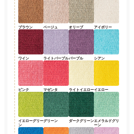
ブラウン
ベージュ
オリーブ
アイボリー
ワイン
ライトパープル
パープル
シアン
ピンク
マゼンタ
ライトイエロー
イエロー
イエローグリー
グリーン
ダークグリーン
エメラルドグリ
ン
ーン