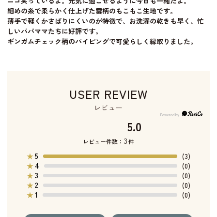
ニコ笑っているよ。元気に過ごせるように今日も一緒だよ。
細めの糸で柔らかく仕上げた雲柄のもこもこ生地です。
薄手で軽くかさばりにくいのが特徴で、お洗濯の乾きも早く、忙
しいパパママたちに好評です。
ギンガムチェック柄のパイピングで可愛らしく縁取りました。
USER REVIEW
レビュー
5.0
3
レビュー件数：
件
5
★
(3)
4
★
(0)
3
★
(0)
2
★
(0)
1
★
(0)