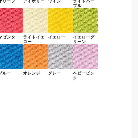
オリーブ
アイボリー
ワイン
ライトパー
プル
マゼンタ
ライトイエ
イエロー
イエローグ
ロー
リーン
ブルー
オレンジ
グレー
ベビーピン
ク