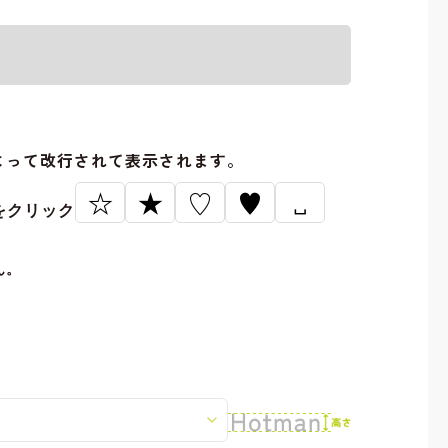
。
よって改行されて表示されます。
☆
★
♡
♥
␣
をクリック
ん。