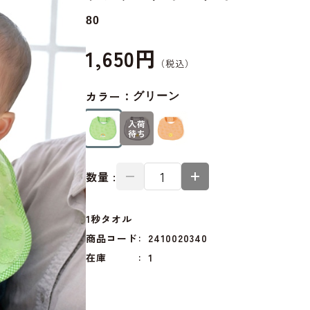
80
1,650円
カラー：
グリーン
入荷
待ち
数量 :
1秒タオル
商品コード
2410020340
在庫
1