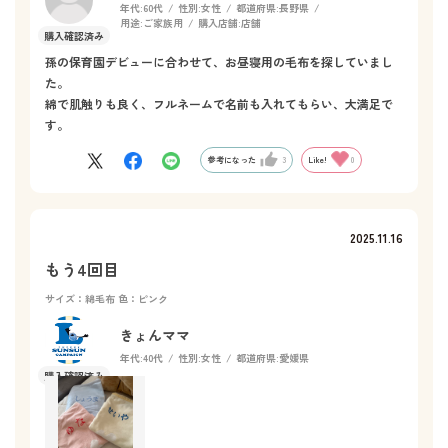
年代:
60代
性別:
女性
都道府県:
長野県
用途:
ご家族用
購入店舗:
店舗
孫の保育園デビューに合わせて、お昼寝用の毛布を探していまし
た。
綿で肌触りも良く、フルネームで名前も入れてもらい、大満足で
す。
参考になった
3
Like!
0
2025.11.16
もう4回目
サイズ：綿毛布
色：ピンク
きょんママ
年代:
40代
性別:
女性
都道府県:
愛媛県