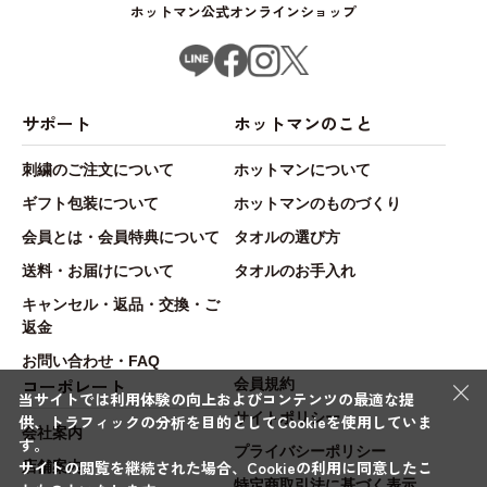
ホットマン公式オンラインショップ
サポート
ホットマンのこと
刺繍のご注文について
ホットマンについて
ギフト包装について
ホットマンのものづくり
会員とは・会員特典について
タオルの選び方
送料・お届けについて
タオルのお手入れ
キャンセル・返品・交換・ご
返金
お問い合わせ・FAQ
×
コーポレート
会員規約
当サイトでは利用体験の向上およびコンテンツの最適な提
サイトポリシー
供、トラフィックの分析を目的としてCookieを使用していま
会社案内
す。
プライバシーポリシー
サイトの閲覧を継続された場合、Cookieの利用に同意したこ
店舗案内
特定商取引法に基づく表示