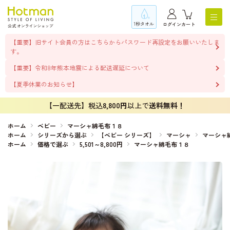
1秒タオル
ログイン
カート
【重要】旧サイト会員の方はこちらからパスワード再設定をお願いいたしま
す。
【重要】令和8年熊本地震による配送遅延について
【夏季休業のお知らせ】
【一配送先】税込
8,800円
以上で
送料無料！
ホーム
ベビー
マーシャ綿毛布１８
ホーム
シリーズから選ぶ
【ベビー シリーズ】
マーシャ
マーシャ
ホーム
価格で選ぶ
5,501～8,800円
マーシャ綿毛布１８