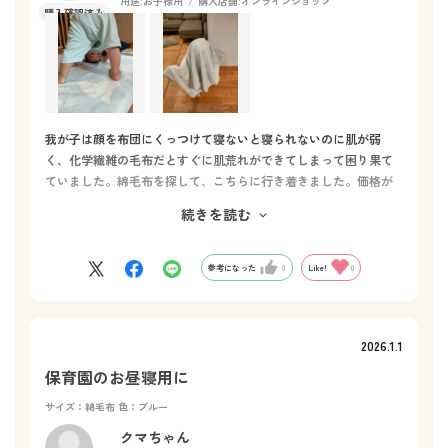
用途:
お子様用
購入店舗:
オンラインショップ
我が子は顔を布団にくっつけて寝ないと寝られないのに肌が弱
く、化学繊維の毛布だとすぐに肌荒れができてしまって困り果て
ていました。綿毛布を探して、こちらに行き着きました。価格が
お高めなので迷いましたが、購入して本当に良かった！
続きを読む
今や、息子「お気に入りの毛布ちゃん」。寝るときの相棒になっ
てます。一年中使ってます。
・・・そして今回の購入、実は2枚目です！
参考になった
0
Like!
0
2026.1.1
保育園のお昼寝用に
サイズ：綿毛布
色：ブルー
クマちゃん