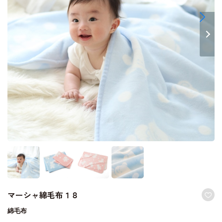
マーシャ綿毛布１８
綿毛布