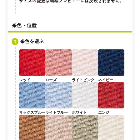
サイズの変更は刺繍プレビューには反映されません。
糸色・位置
糸色を選ぶ
レッド
ローズ
ライトピンク
ネイビー
サックスブルー
ライトブルー
ホワイト
エンジ