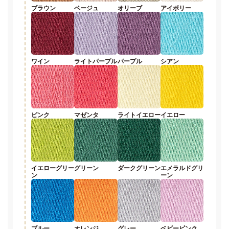
ブラウン
ベージュ
オリーブ
アイボリー
ワイン
ライトパープル
パープル
シアン
ピンク
マゼンタ
ライトイエロー
イエロー
イエローグリー
グリーン
ダークグリーン
エメラルドグリ
ン
ーン
ブルー
オレンジ
グレー
ベビーピンク