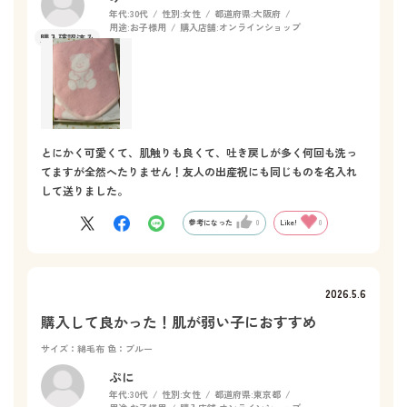
年代:
30代
性別:
女性
都道府県:
大阪府
用途:
お子様用
購入店舗:
オンラインショップ
とにかく可愛くて、肌触りも良くて、吐き戻しが多く何回も洗っ
てますが全然へたりません！友人の出産祝にも同じものを名入れ
して送りました。
参考になった
0
Like!
0
2026.5.6
購入して良かった！肌が弱い子におすすめ
サイズ：綿毛布
色：ブルー
ぷに
年代:
30代
性別:
女性
都道府県:
東京都