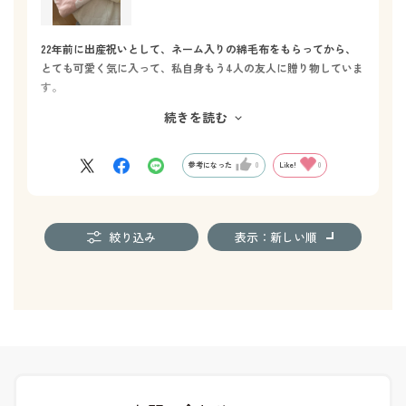
22年前に出産祝いとして、ネーム入りの綿毛布をもらってから、
とても可愛く気に入って、私自身もう4人の友人に贈り物していま
す。
みんな、名前が入っていることにとても喜んでくれます。もちろ
続きを読む
ん新生児からすぐ使えるし、保育園でも名前入りはとても便利に
使えます。
子供も特別な自分だけの毛布として喜んでくれていると思いま
参考になった
0
Like!
0
す。
やわらかなマーシャの、デザインと色味も気に入っています。
絞り込み
表示：新しい順