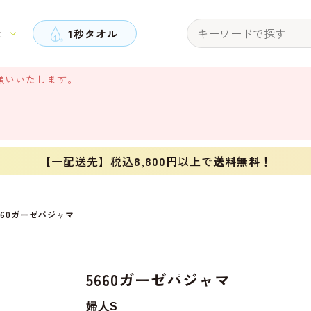
と
1秒タオル
願いいたします。
【一配送先】税込
8,800円
以上で
送料無料！
660ガーゼパジャマ
5660ガーゼパジャマ
婦人S