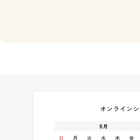
オンラインシ
8
月
日
月
火
水
木
金