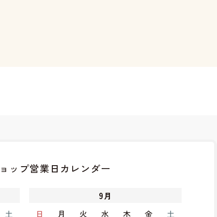
ョップ
営業日カレンダー
9
月
土
日
月
火
水
木
金
土