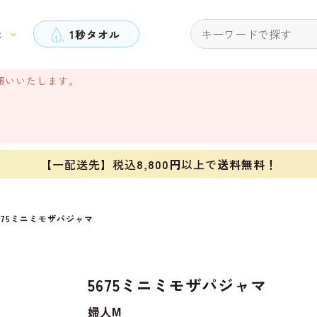
と
1秒タオル
願いいたします。
【一配送先】税込
8,800円
以上で
送料無料！
675ミニミモザパジャマ
5675ミニミモザパジャマ
婦人M