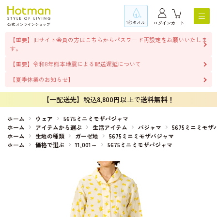
1秒タオル
ログイン
カート
【重要】旧サイト会員の方はこちらからパスワード再設定をお願いいたしま
す。
【重要】令和8年熊本地震による配送遅延について
【夏季休業のお知らせ】
【一配送先】税込
8,800円
以上で
送料無料！
ホーム
ウェア
5675ミニミモザパジャマ
ホーム
アイテムから選ぶ
生活アイテム
パジャマ
5675ミニミモザ
ホーム
生地の種類
ガーゼ地
5675ミニミモザパジャマ
ホーム
価格で選ぶ
11,001～
5675ミニミモザパジャマ