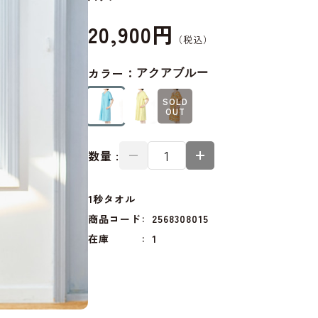
20,900円
カラー：
アクアブルー
SOLD
OUT
数量 :
1秒タオル
商品コード
2568308015
在庫
1