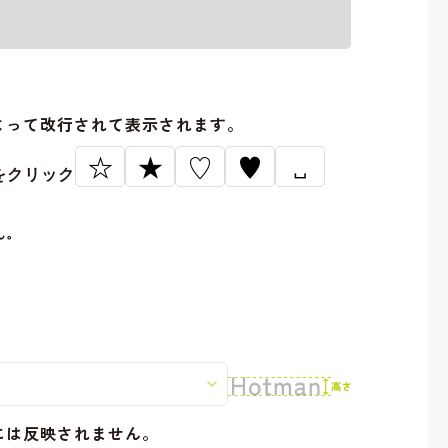
。
よって改行されて表示されます。
☆
★
♡
♥
␣
をクリック
ん。
には反映されません。