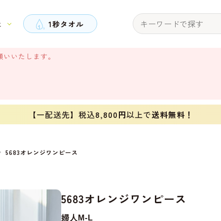
と
1秒タオル
願いいたします。
【一配送先】税込
8,800円
以上で
送料無料！
5683オレンジワンピース
5683オレンジワンピース
婦人M-L