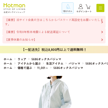
1秒タオル
ログイン
カート
【重要】旧サイト会員の方はこちらからパスワード再設定をお願いいたしま
す。
【重要】令和8年熊本地震による配送遅延について
【夏季休業のお知らせ】
【一配送先】税込
8,800円
以上で
送料無料！
ホーム
ウェア
5686オックスパジャマ
ホーム
アイテムから選ぶ
生活アイテム
パジャマ
5686オックスパ
ホーム
価格で選ぶ
11,001～
5686オックスパジャマ