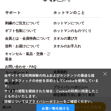
サポート
ホットマンのこと
刺繍のご注文について
ホットマンについて
ギフト包装について
ホットマンのものづくり
会員とは・会員特典について
タオルの選び方
送料・お届けについて
タオルのお手入れ
キャンセル・返品・交換・ご
返金
お問い合わせ・FAQ
×
コーポレート
会員規約
当サイトでは利用体験の向上およびコンテンツの最適な提
サイトポリシー
供、トラフィックの分析を目的としてCookieを使用していま
会社案内
す。
プライバシーポリシー
サイトの閲覧を継続された場合、Cookieの利用に同意したこ
店舗案内
特定商取引法に基づく表示
とものといたします。
法人のお客様へ
詳細については
プライバシーポリシー
をご確認ください。
5686オックスパジャマ
カートに入れる
婦人M
お買い物を続ける
Copyright © Hotman.Co.,Ltd. All rights reserved.