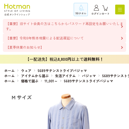
1秒タオル
ログイン
カート
【重要】旧サイト会員の方はこちらからパスワード再設定をお願いいたしま
す。
【重要】令和8年熊本地震による配送遅延について
【夏季休業のお知らせ】
【一配送先】税込
8,800円
以上で
送料無料！
ホーム
ウェア
5689サテンストライプパジャマ
ホーム
アイテムから選ぶ
生活アイテム
パジャマ
5689サテンス
ホーム
価格で選ぶ
11,001～
5689サテンストライプパジャマ