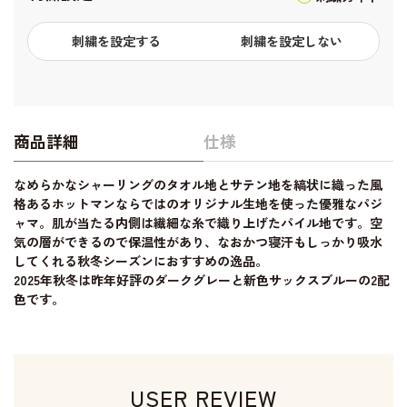
刺繍を設定する
刺繍を設定しない
商品詳細
仕様
なめらかなシャーリングのタオル地とサテン地を縞状に織った風
格あるホットマンならではのオリジナル生地を使った優雅なパジ
ャマ。肌が当たる内側は繊細な糸で織り上げたパイル地です。空
気の層ができるので保温性があり、なおかつ寝汗もしっかり吸水
してくれる秋冬シーズンにおすすめの逸品。
2025年秋冬は昨年好評のダークグレーと新色サックスブルーの2配
色です。
USER REVIEW