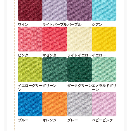
ワイン
ライトパープル
パープル
シアン
ピンク
マゼンタ
ライトイエロー
イエロー
イエローグリー
グリーン
ダークグリーン
エメラルドグリ
ン
ーン
ブルー
オレンジ
グレー
ベビーピンク