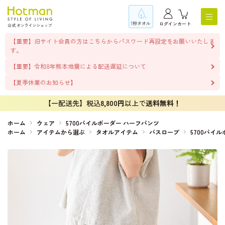
1秒タオル
ログイン
カート
【重要】旧サイト会員の方はこちらからパスワード再設定をお願いいたしま
す。
【重要】令和8年熊本地震による配送遅延について
【夏季休業のお知らせ】
【一配送先】税込
8,800円
以上で
送料無料！
ホーム
ウェア
5700パイルボーダー ハーフパンツ
ホーム
アイテムから選ぶ
タオルアイテム
バスローブ
5700パイ