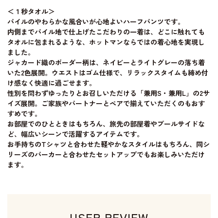
＜１秒タオル＞
パイルのやわらかな風合いが心地よいハーフパンツです。
内側までパイル地で仕上げたこだわりの一着は、どこに触れても
タオルに包まれるような、ホットマンならではの着心地を実現し
ました。
ジャカード織のボーダー柄は、ネイビーとライトグレーの落ち着
いた2色展開。ウエストはゴム仕様で、リラックスタイムも締め付
け感なく快適に過ごせます。
性別を問わずゆったりとお召しいただける「兼用S・兼用L」の2サ
イズ展開。ご家族やパートナーとペアで揃えていただくのもおす
すめです。
お部屋でのひとときはもちろん、旅先の部屋着やプールサイドな
ど、幅広いシーンで活躍するアイテムです。
お手持ちのTシャツと合わせた軽やかなスタイルはもちろん、同シ
リーズのパーカーと合わせたセットアップでもお楽しみいただけ
ます。
USER REVIEW