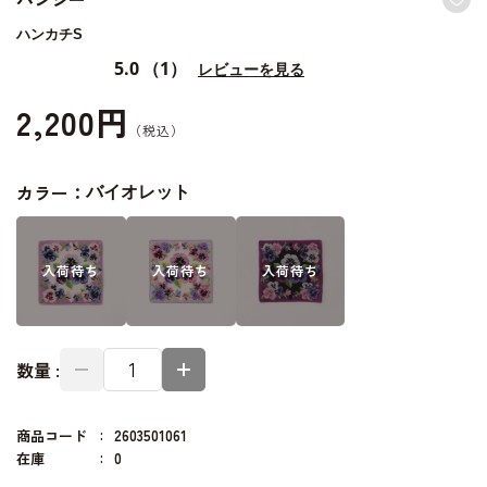
ハンカチS
5.0
（1）
レビューを見る
2,200円
カラー：
バイオレット
入荷
待ち
入荷
待ち
入荷
待ち
数量 :
商品コード
2603501061
在庫
0