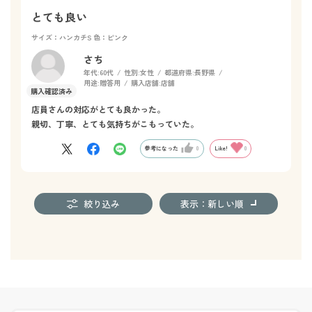
とても良い
サイズ：ハンカチS
色：ピンク
さち
年代:
60代
性別:
女性
都道府県:
長野県
用途:
贈答用
購入店舗:
店舗
店員さんの対応がとても良かった。
親切、丁寧、とても気持ちがこもっていた。
参考になった
0
Like!
0
絞り込み
表示：新しい順