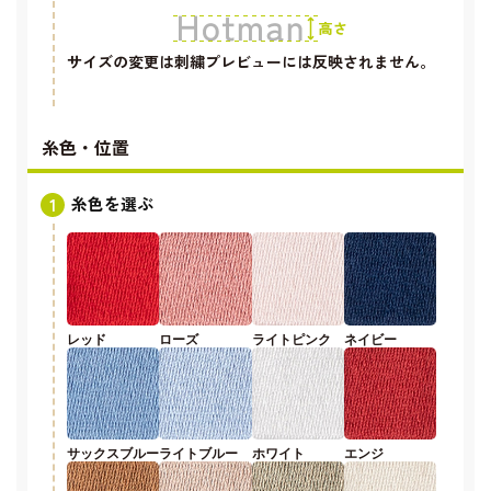
サイズの変更は刺繍プレビューには反映されません。
糸色・位置
糸色を選ぶ
レッド
ローズ
ライトピンク
ネイビー
サックスブルー
ライトブルー
ホワイト
エンジ