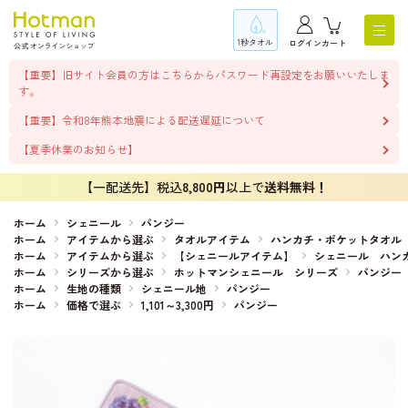
1秒タオル
ログイン
カート
【重要】旧サイト会員の方はこちらからパスワード再設定をお願いいたしま
す。
【重要】令和8年熊本地震による配送遅延について
【夏季休業のお知らせ】
【一配送先】税込
8,800円
以上で
送料無料！
ホーム
シェニール
パンジー
ホーム
アイテムから選ぶ
タオルアイテム
ハンカチ・ポケットタオル
ホーム
アイテムから選ぶ
【シェニールアイテム】
シェニール ハン
ホーム
シリーズから選ぶ
ホットマンシェニール シリーズ
パンジー
ホーム
生地の種類
シェニール地
パンジー
ホーム
価格で選ぶ
1,101～3,300円
パンジー