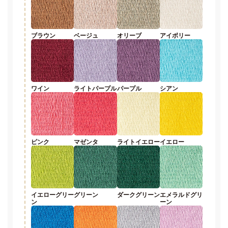
ブラウン
ベージュ
オリーブ
アイボリー
ワイン
ライトパープル
パープル
シアン
ピンク
マゼンタ
ライトイエロー
イエロー
イエローグリー
グリーン
ダークグリーン
エメラルドグリ
ン
ーン