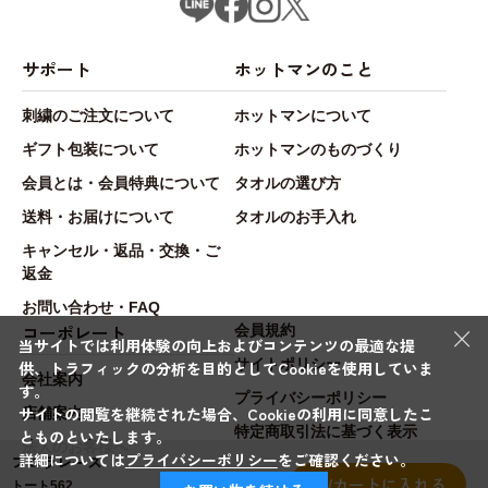
サポート
ホットマンのこと
刺繍のご注文について
ホットマンについて
ギフト包装について
ホットマンのものづくり
会員とは・会員特典について
タオルの選び方
送料・お届けについて
タオルのお手入れ
キャンセル・返品・交換・ご
返金
お問い合わせ・FAQ
×
コーポレート
会員規約
当サイトでは利用体験の向上およびコンテンツの最適な提
サイトポリシー
供、トラフィックの分析を目的としてCookieを使用していま
会社案内
す。
プライバシーポリシー
サイトの閲覧を継続された場合、Cookieの利用に同意したこ
店舗案内
特定商取引法に基づく表示
とものといたします。
法人のお客様へ
詳細については
プライバシーポリシー
をご確認ください。
フロラレース
カートに入れる
トート562