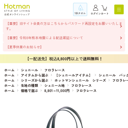
1秒タオル
ログイン
カート
【重要】旧サイト会員の方はこちらからパスワード再設定をお願いいたしま
す。
【重要】令和8年熊本地震による配送遅延について
【夏季休業のお知らせ】
【一配送先】税込
8,800円
以上で
送料無料！
ホーム
シェニール
フロラレース
ホーム
アイテムから選ぶ
【シェニールアイテム】
シェニール バッ
ホーム
シリーズから選ぶ
ホットマンシェニール シリーズ
フロラレ
ホーム
生地の種類
シェニール地
フロラレース
ホーム
価格で選ぶ
8,801～11,000円
フロラレース