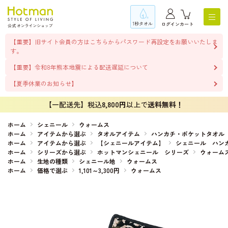
1秒タオル
ログイン
カート
【重要】旧サイト会員の方はこちらからパスワード再設定をお願いいたしま
す。
【重要】令和8年熊本地震による配送遅延について
【夏季休業のお知らせ】
【一配送先】税込
8,800円
以上で
送料無料！
ホーム
シェニール
ウォームス
ホーム
アイテムから選ぶ
タオルアイテム
ハンカチ・ポケットタオル
ホーム
アイテムから選ぶ
【シェニールアイテム】
シェニール ハン
ホーム
シリーズから選ぶ
ホットマンシェニール シリーズ
ウォーム
ホーム
生地の種類
シェニール地
ウォームス
ホーム
価格で選ぶ
1,101～3,300円
ウォームス