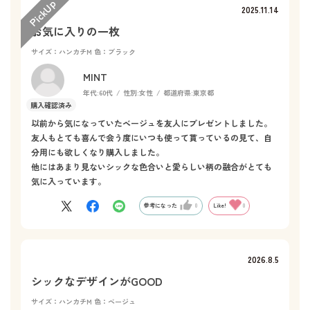
2025.11.14
お気に入りの一枚
サイズ：ハンカチM
色：ブラック
MINT
年代:
60代
性別:
女性
都道府県:
東京都
以前から気になっていたベージュを友人にプレゼントしました。
友人もとても喜んで会う度にいつも使って貰っているの見て、自
分用にも欲しくなり購入しました。
他にはあまり見ないシックな色合いと愛らしい柄の融合がとても
気に入っています。
参考になった
0
Like!
0
2026.8.5
シックなデザインがGOOD
サイズ：ハンカチM
色：ベージュ