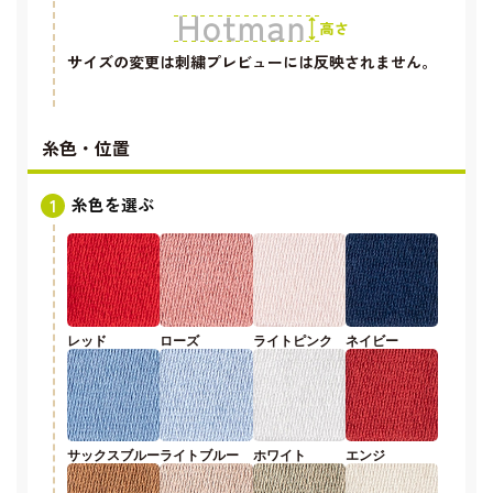
サイズの変更は刺繍プレビューには反映されません。
糸色・位置
糸色を選ぶ
レッド
ローズ
ライトピンク
ネイビー
サックスブルー
ライトブルー
ホワイト
エンジ