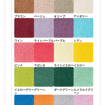
ブラウン
ベージュ
オリーブ
アイボリー
ワイン
ライトパープル
パープル
シアン
ピンク
マゼンタ
ライトイエロー
イエロー
イエローグリー
グリーン
ダークグリーン
エメラルドグリ
ン
ーン