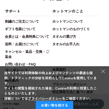
サポート
ホットマンのこと
刺繍のご注文について
ホットマンについて
ギフト包装について
ホットマンのものづくり
会員とは・会員特典について
タオルの選び方
送料・お届けについて
タオルのお手入れ
キャンセル・返品・交換・ご
返金
お問い合わせ・FAQ
×
コーポレート
会員規約
当サイトでは利用体験の向上およびコンテンツの最適な提
サイトポリシー
供、トラフィックの分析を目的としてCookieを使用していま
会社案内
す。
プライバシーポリシー
サイトの閲覧を継続された場合、Cookieの利用に同意したこ
店舗案内
特定商取引法に基づく表示
とものといたします。
法人のお客様へ
詳細については
プライバシーポリシー
をご確認ください。
カントリーチェック
入荷案内申し込み
マフラー969
お買い物を続ける
Copyright © Hotman.Co.,Ltd. All rights reserved.