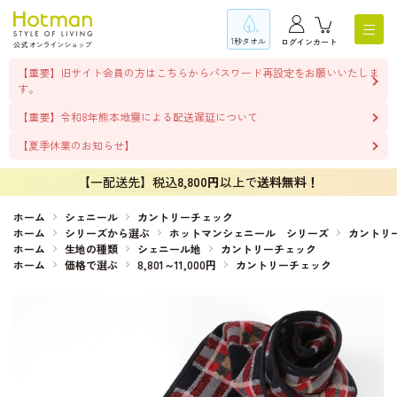
1秒タオル
ログイン
カート
【重要】旧サイト会員の方はこちらからパスワード再設定をお願いいたしま
す。
【重要】令和8年熊本地震による配送遅延について
【夏季休業のお知らせ】
【一配送先】税込
8,800円
以上で
送料無料！
ホーム
シェニール
カントリーチェック
ホーム
シリーズから選ぶ
ホットマンシェニール シリーズ
カントリ
ホーム
生地の種類
シェニール地
カントリーチェック
ホーム
価格で選ぶ
8,801～11,000円
カントリーチェック