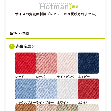
サイズの変更は刺繍プレビューには反映されません。
糸色・位置
糸色を選ぶ
レッド
ローズ
ライトピンク
ネイビー
サックスブルー
ライトブルー
ホワイト
エンジ