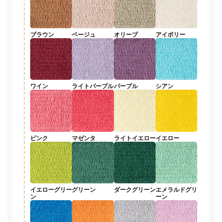
ブラウン
ベージュ
オリーブ
アイボリー
ワイン
ライトパープル
パープル
シアン
ピンク
マゼンタ
ライトイエロー
イエロー
イエローグリー
グリーン
ダークグリーン
エメラルドグリ
ン
ーン