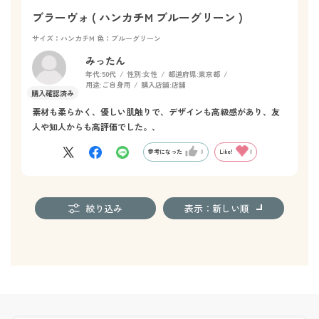
ブラーヴォ ( ハンカチM ブルーグリーン )
サイズ：ハンカチM
色：ブルーグリーン
みったん
年代:
50代
性別:
女性
都道府県:
東京都
用途:
ご自身用
購入店舗:
店舗
素材も柔らかく、優しい肌触りで、デザインも高級感があり、友
人や知人からも高評価でした。、
参考になった
0
Like!
0
絞り込み
表示：新しい順