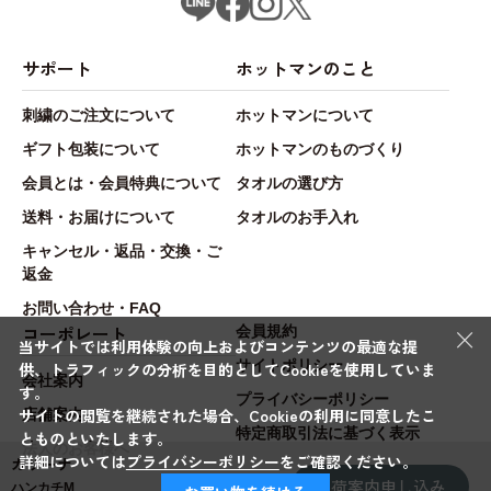
サポート
ホットマンのこと
刺繍のご注文について
ホットマンについて
ギフト包装について
ホットマンのものづくり
会員とは・会員特典について
タオルの選び方
送料・お届けについて
タオルのお手入れ
キャンセル・返品・交換・ご
返金
お問い合わせ・FAQ
×
コーポレート
会員規約
当サイトでは利用体験の向上およびコンテンツの最適な提
サイトポリシー
供、トラフィックの分析を目的としてCookieを使用していま
会社案内
す。
プライバシーポリシー
サイトの閲覧を継続された場合、Cookieの利用に同意したこ
店舗案内
特定商取引法に基づく表示
とものといたします。
法人のお客様へ
詳細については
プライバシーポリシー
をご確認ください。
カリーナ
入荷案内申し込み
ハンカチM