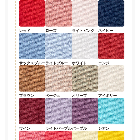
レッド
ローズ
ライトピンク
ネイビー
サックスブルー
ライトブルー
ホワイト
エンジ
ブラウン
ベージュ
オリーブ
アイボリー
ワイン
ライトパープル
パープル
シアン