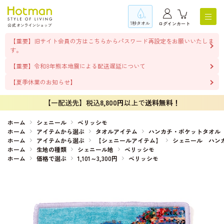
1秒タオル
ログイン
カート
【重要】旧サイト会員の方はこちらからパスワード再設定をお願いいたしま
す。
【重要】令和8年熊本地震による配送遅延について
【夏季休業のお知らせ】
【一配送先】税込
8,800円
以上で
送料無料！
ホーム
シェニール
ベリッシモ
ホーム
アイテムから選ぶ
タオルアイテム
ハンカチ・ポケットタオル
ホーム
アイテムから選ぶ
【シェニールアイテム】
シェニール ハン
ホーム
生地の種類
シェニール地
ベリッシモ
ホーム
価格で選ぶ
1,101～3,300円
ベリッシモ