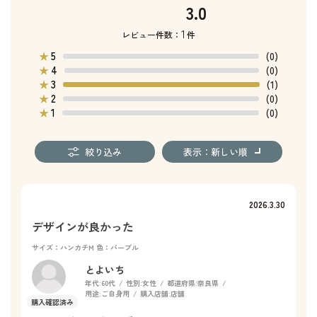
3.0
1
レビュー件数：
件
5
★
(0)
4
★
(0)
3
★
(1)
2
★
(0)
1
★
(0)
絞り込み
表示：新しい順
2026.3.30
デザインが良かった
サイズ：ハンカチM
色：パープル
とよいち
年代:
60代
性別:
女性
都道府県:
奈良県
用途:
ご自身用
購入店舗:
店舗