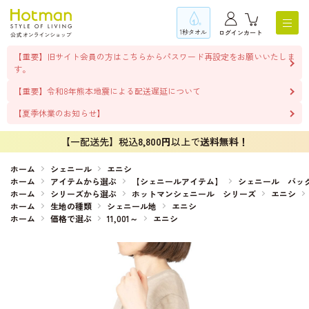
1秒タオル
ログイン
カート
【重要】旧サイト会員の方はこちらからパスワード再設定をお願いいたしま
す。
【重要】令和8年熊本地震による配送遅延について
【夏季休業のお知らせ】
【一配送先】税込
8,800円
以上で
送料無料！
ホーム
シェニール
エニシ
ホーム
アイテムから選ぶ
【シェニールアイテム】
シェニール バッ
ホーム
シリーズから選ぶ
ホットマンシェニール シリーズ
エニシ
ホーム
生地の種類
シェニール地
エニシ
ホーム
価格で選ぶ
11,001～
エニシ